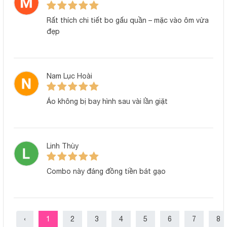
Rất thích chi tiết bo gấu quần – mặc vào ôm vừa
đẹp
Nam Lục Hoài
Áo không bị bay hình sau vài lần giặt
Linh Thùy
Combo này đáng đồng tiền bát gạo
‹
1
2
3
4
5
6
7
8