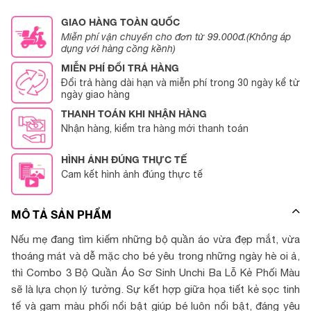
GIAO HÀNG TOÀN QUỐC
Miễn phí vận chuyển cho đơn từ 99.000đ.(Không áp
dụng với hàng cồng kềnh)
MIỄN PHÍ ĐỔI TRẢ HÀNG
Đổi trả hàng dài hạn và miễn phí trong 30 ngày kể từ
ngày giao hàng
THANH TOÁN KHI NHẬN HÀNG
Nhận hàng, kiểm tra hàng mới thanh toán
HÌNH ẢNH ĐÚNG THỰC TẾ
Cam kết hình ảnh đúng thực tế
MÔ TẢ SẢN PHẨM
Nếu mẹ đang tìm kiếm những bộ quần áo vừa đẹp mắt, vừa
thoáng mát và dễ mặc cho bé yêu trong những ngày hè oi ả,
thì Combo 3 Bộ Quần Áo Sơ Sinh Unchi Ba Lỗ Kẻ Phối Màu
sẽ là lựa chọn lý tưởng. Sự kết hợp giữa họa tiết kẻ sọc tinh
tế và gam màu phối nổi bật giúp bé luôn nổi bật, đáng yêu