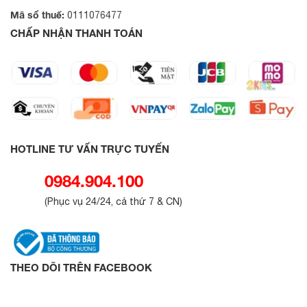
Mã số thuế:
0111076477
CHẤP NHẬN THANH TOÁN
HOTLINE TƯ VẤN TRỰC TUYẾN
0984.904.100
(
Phục vụ 24/24, cả thứ 7 & CN
)
THEO DÕI TRÊN FACEBOOK