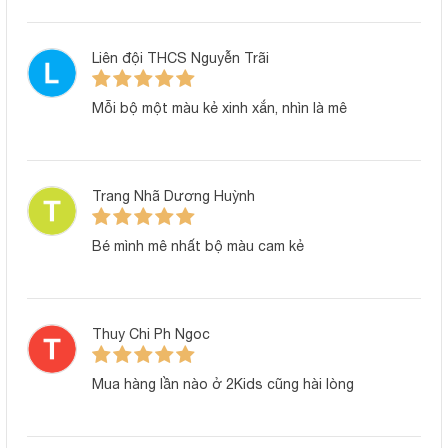
Liên đội THCS Nguyễn Trãi
Đặc điểm sản phẩm
Mỗi bộ một màu kẻ xinh xắn, nhìn là mê
Chất vải thun lạnh mềm mát – Bé mặc thích mê
Vải thun lạnh cotton có độ mịn cao, bề mặt vải mát tay khi
Trang Nhã Dương Huỳnh
chạm vào, cực kỳ thích hợp cho làn da nhạy cảm của trẻ sơ
sinh. Vải có độ co giãn nhẹ, thấm hút mồ hôi tốt, không gây
Bé mình mê nhất bộ màu cam kẻ
hầm bí ngay cả khi bé vận động nhiều.
Họa tiết kẻ phối màu – Đáng yêu nhưng vẫn nhã
nhặn
Thuy Chi Ph Ngoc
Thiết kế sọc ngang mảnh giúp bộ đồ trông gọn gàng và sáng
sủa. Phần cổ áo, viền nách hoặc lai quần được phối màu
Mua hàng lần nào ở 2Kids cũng hài lòng
pastel tạo điểm nhấn nổi bật nhưng không quá sặc sỡ, mang
lại cảm giác nhẹ nhàng, sạch sẽ và đáng yêu cho bé.