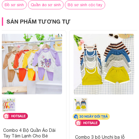
Đồ sơ sinh
Quần áo sơ sinh
Bộ sơ sinh cộc tay
Giặt ủi :
Có thể giặt tay hoặc giặt máy, k
SẢN PHẨM TƯƠNG TỰ
màu
Đặc điểm nổi bật:
Mát mẻ, dễ mặc, màu trắng sạch sẽ, 
đổi
Giao hàng:
Giao toàn quốc, hỗ trợ tư vấn chọ
mua
Hình ảnh sản phẩm
HOTSALE
HOTSALE
Combo 4 Bộ Quần Áo Dài
Tay Tăm Lạnh Cho Bé
Combo 3 bộ Unchi ba lỗ