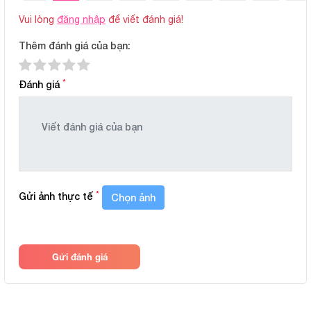
Vui lòng
đăng nhập
để viết đánh giá!
Thêm đánh giá của bạn:
*
Đánh giá
Thông số sản phẩm
BẢNG THÔNG SỐ CHI TIẾT
*
Gửi ảnh thực tế
Chọn ảnh
Chất liệu:
Petit thun lạnh, mềm nhẹ, thoáng m
Thiết kế :
Áo ba lỗ thoáng khí, màu sắc nhã 
Gửi đánh giá
Màu sắc & họa tiết:
Sọc kẻ rõ ràng, rõ nét, phù hợp cả 
Độ tuổi phù hợp:
Trẻ từ 3 đến 24 tháng