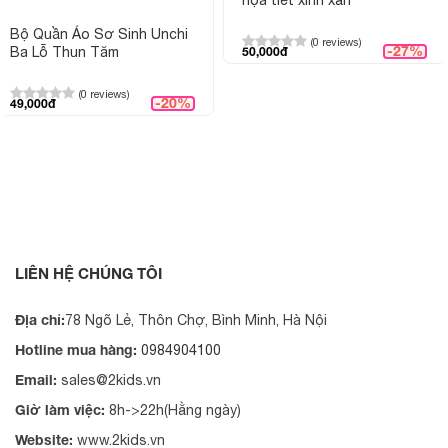
Bộ Quần Áo Sơ Sinh Unchi
(0 reviews)
-27%
Ba Lỗ Thun Tăm
50,000đ
(0 reviews)
-20%
49,000đ
LIÊN HỆ CHÚNG TÔI
Địa chỉ:
78 Ngõ Lẻ, Thôn Chợ, Bình Minh, Hà Nội
Hotline mua hàng:
0984904100
Email:
sales@2kids.vn
Giờ làm việc:
8h->22h(Hằng ngày)
Website:
www.2kids.vn