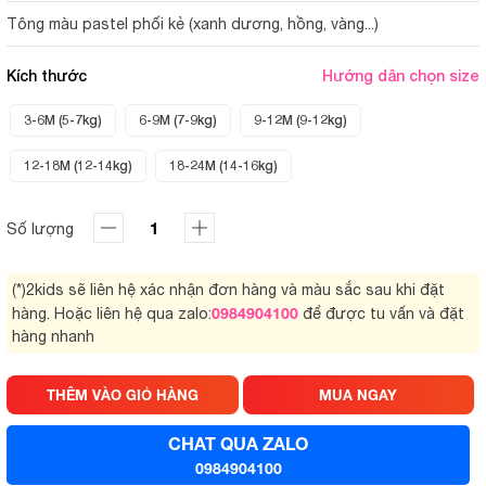
Tông màu pastel phối kẻ (xanh dương, hồng, vàng...)
Kích thước
Hướng dẫn chọn size
3-6M (5-7kg)
6-9M (7-9kg)
9-12M (9-12kg)
12-18M (12-14kg)
18-24M (14-16kg)
Số lượng
(*)2kids sẽ liên hệ xác nhận đơn hàng và màu sắc sau khi đặt
0984904100
hàng. Hoặc liên hệ qua zalo:
để được tu vấn và đặt
hàng nhanh
THÊM VÀO GIỎ HÀNG
MUA NGAY
CHAT QUA ZALO
0984904100