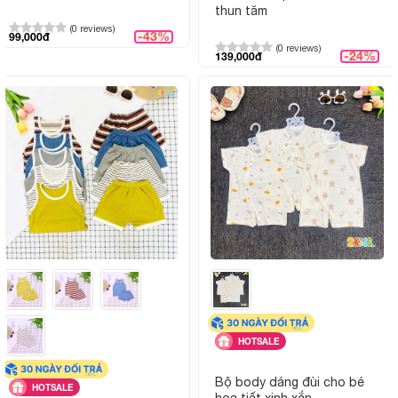
thun tăm
(0 reviews)
-43%
99,000đ
(0 reviews)
-24%
139,000đ
HOTSALE
Bộ body dáng đùi cho bé
HOTSALE
họa tiết xinh xắn