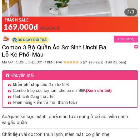
1/3
169,000đ
285,000 đ
Còn hàng
Combo 3 Bộ Quần Áo Sơ Sinh Unchi Ba
Lỗ Kẻ Phối Màu
Mã SP :
CB3-UC-BL001-18M-TRAI
5 (71 reviews)
(199 đã bán)
Khuyến mãi
Miễn phí ship
cho đơn từ 99K
Combo 5 bộ cộc tay tăm cho bé chỉ 99K
(Xem chi tiết)
Hình ảnh đúng thực tế
Nhận hàng kiểm tra mới thanh toán
Áo/quần kẻ sọc mảnh, phối màu tươi sáng ở cổ áo, viền nách
và gấu quần
Chất liệu vải cotton thun lạnh, mềm mát, co giãn nhẹ