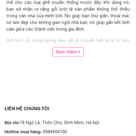
thế cho các loại ghế truyền thống trước đây. Khi dùng nó,
bạn sẽ nhận ra rằng gối lười là sản phẩm không thể thiếu
trong căn nhà của mình bởi: Nó giúp bạn thư giãn, thoải mái,
nó làm đẹp cho không gian ngôi nhà bạn, nó giúp gắn kết tình
cảm giữa các thành viên trong gia đình…
Gối lười có trọng lượng nhẹ, dễ di chuyển bất kỳ vị trí nào
trong nhà: phòng ngủ, phòng khách, hay thậm trí nó không
Xem thêm
thấm nước để bạn sử dụng cho không gian ngoài trời. Nó
được đặt sát nền nhà để thích hợp cho bạn có thể vừa ngồi,
vừa nằm thoải mái trên ghế
Hãy trải nghiệm gối lười để cảm nhận tất cả những điều tốt
đẹp mà gối lười mang lại cho bạn và những người thân yêu
bên cạnh bạn!
LIÊN HỆ CHÚNG TÔI
Địa chỉ:
78 Ngõ Lẻ, Thôn Chợ, Bình Minh, Hà Nội
Hotline mua hàng:
0984904100