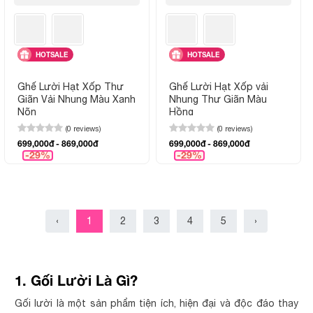
HOTSALE
HOTSALE
Ghế Lười Hạt Xốp Thư
Ghế Lười Hạt Xốp vải
Giãn Vải Nhung Màu Xanh
Nhung Thư Giãn Màu
Nõn
Hồng
(0 reviews)
(0 reviews)
699,000đ - 869,000đ
699,000đ - 869,000đ
-29%
-29%
‹
1
2
3
4
5
›
1. Gối Lười Là Gì?
Gối lười là một sản phẩm tiện ích, hiện đại và độc đáo thay