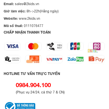
Email:
sales@2kids.vn
Giờ làm việc:
8h->22h(Hằng ngày)
Website:
www.2kids.vn
Mã số thuế:
0111076477
CHẤP NHẬN THANH TOÁN
HOTLINE TƯ VẤN TRỰC TUYẾN
0984.904.100
(
Phục vụ 24/24, cả thứ 7 & CN
)
Ghế lười
kích thước lớn cho cả gia đ
2. Lịch Sử Và Nguồn Gốc Của Gối Lười