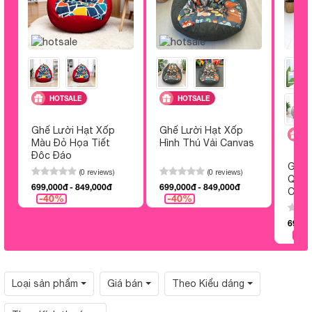
HOTSALE
HOTSALE
Ghế Lười Hạt Xốp
Ghế Lười Hạt Xốp
H
Màu Đỏ Họa Tiết
Hình Thú Vải Canvas
Độc Đáo
Ghế 
(0 reviews)
(0 reviews)
Quả 
699,000đ - 849,000đ
699,000đ - 849,000đ
Cẩm
-40%
-40%
699,0
-4
Loại sản phẩm
Giá bán
Theo Kiểu dáng