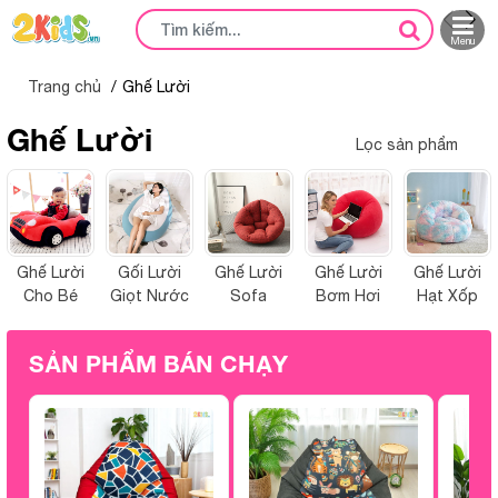
Menu
Trang chủ
Ghế Lười
Ghế Lười
Lọc sản phẩm
Ghế Lười
Gối Lười
Ghế Lười
Ghế Lười
Ghế Lười
Cho Bé
Giọt Nước
Sofa
Bơm Hơi
Hạt Xốp
SẢN PHẨM BÁN CHẠY