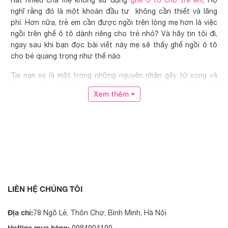
Rất nhiều cha mẹ không sử dụng
ghế ô tô cho trẻ em
, Họ
nghĩ rằng đó là một khoản đầu tư không cần thiết và lãng
phí. Hơn nữa, trẻ em cần được ngồi trên lòng mẹ hơn là việc
ngồi trên ghế ô tô dành riêng cho trẻ nhỏ? Và hãy tin tôi đi,
ngay sau khi bạn đọc bài viết này mẹ sẽ thấy ghế ngồi ô tô
cho bé quang trọng như thế nào
Tai nạn xe là một trong những nguyên nhân gây tử vong và
thương tật cho trẻ em. Ghế an toàn cho trẻ em, hoặc ghế
Xem thêm
ngồi ô tô là giải pháp làm giảm nguy cơ thương tích từ 71%
đến 82% và giảm 28% nguy cơ tử vong so với trẻ em chỉ thắt
dây an toàn.
Các bậc cha mẹ thường tin rằng chúng ta đang đề cao về sự
an toàn của con cái mình và đang làm mọi thứ có thể để giữ
chúng an toàn và được bảo vệ. Nhưng hầu hết chúng ta
không sử dụng ghế ô tô - một phần là do những lầm tưởng
liên quan đến ghế ô tô hoặc do chúng ta thiếu kiến ​​thức về
LIÊN HỆ CHÚNG TÔI
tầm quan trọng của ghế ô tô và cách sử dụng chúng. Vì vậy,
hãy cùng chúng tôi xem những gì chúng tôi sẽ đề cập trong
Địa chỉ:
78 Ngõ Lẻ, Thôn Chợ, Bình Minh, Hà Nội
bài viết này về ghế ô tô.
Hotline mua hàng: