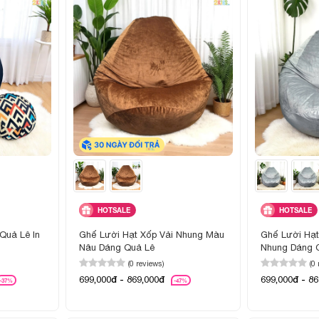
HOTSALE
HOTSALE
Quả Lê In
Ghế Lười Hạt Xốp Vải Nhung Màu
Ghế Lười Hạ
Nâu Dáng Quả Lê
Nhung Dáng 
(0 reviews)
(0
699,000đ - 869,000đ
699,000đ - 8
-37%
-47%