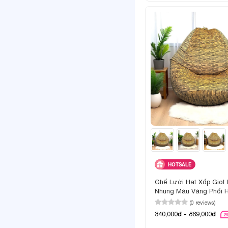
HOTSALE
Ghế Lười Hạt Xốp Giọt
Nhung Màu Vàng Phối H
(0 reviews)
340,000đ - 869,000đ
-2