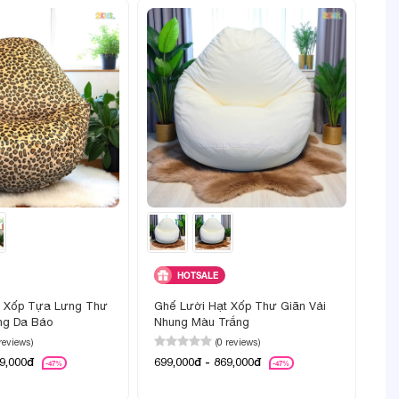
HOTSALE
t Xốp Tựa Lưng Thư
Ghế Lười Hạt Xốp Thư Giãn Vải
ng Da Báo
Nhung Màu Trắng
 reviews)
(0 reviews)
69,000đ
699,000đ - 869,000đ
-47%
-47%