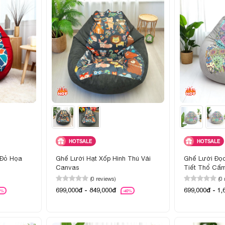
HOTSALE
HOTSALE
 Đỏ Họa
Ghế Lười Hạt Xốp Hình Thú Vải
Ghế Lười Đọ
Canvas
Tiết Thổ Cẩ
(0 reviews)
(0
699,000đ - 849,000đ
699,000đ - 1,
0%
-40%