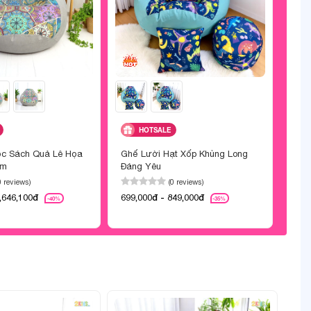
HOTSALE
ọc Sách Quả Lê Họa
Ghế Lười Hạt Xốp Khủng Long
Ghế 
ẩm
Đáng Yêu
Họa
0 reviews)
(0 reviews)
,646,100đ
699,000đ - 849,000đ
469,
-40%
-35%