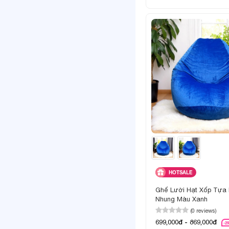
HOTSALE
Ghế Lười Hạt Xốp Tựa 
Nhung Màu Xanh
(0 reviews)
699,000đ - 869,000đ
-2