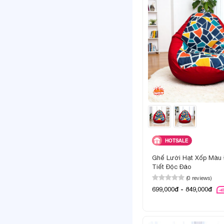
HOTSALE
Ghế Lười Hạt Xốp Màu
Tiết Độc Đáo
(0 reviews)
699,000đ - 849,000đ
-4