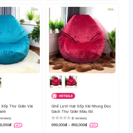
HOTSALE
 Xốp Thư Giãn Vải
Ghế Lười Hạt Xốp Vải Nhung Đọc
anh
Sách Thư Giãn Màu Đỏ
 reviews)
(0 reviews)
69,000đ
699,000đ - 869,000đ
-47%
-47%