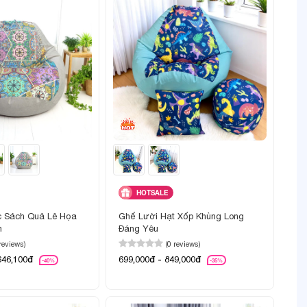
HOTSALE
c Sách Quả Lê Họa
Ghế Lười Hạt Xốp Khủng Long
m
Đáng Yêu
 reviews)
(0 reviews)
646,100đ
699,000đ - 849,000đ
-40%
-35%