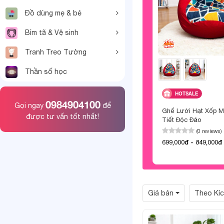
Đồ dùng mẹ & bé
Bỉm tã & Vệ sinh
Tranh Treo Tường
Thần số học
HOTSALE
0984904100
Gọi ngay
để
Ghế Lười Hạt Xốp 
được tư vấn tốt nhất!
Tiết Độc Đáo
(0 reviews)
699,000đ - 849,000đ
Giá bán
Theo Kí