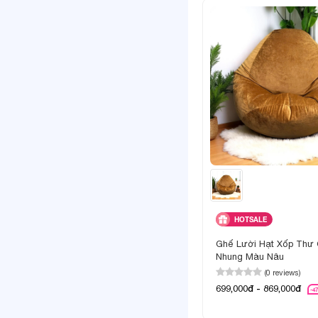
HOTSALE
Ghế Lười Hạt Xốp Thư 
Nhung Màu Nâu
(0 reviews)
699,000đ - 869,000đ
-4