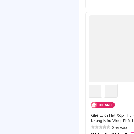
HOTSALE
Ghế Lười Hạt Xốp Thư 
Nhung Màu Vàng Phối H
(0 reviews)
699,000đ - 869,000đ