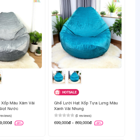
HOTSALE
t Xốp Màu Xám Vải
Ghế Lười Hạt Xốp Tựa Lưng Màu
Giọt Nước
Xanh Vải Nhung
 reviews)
(0 reviews)
69,000đ
699,000đ - 869,000đ
-29%
-29%