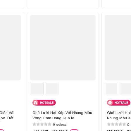
HOTSALE
HOTSALE
Giãn Vải
Ghế Lười Hạt Xốp Vải Nhung Màu
Ghế Lười Hạt
ọa Tiết
Vàng Cam Dáng Quả lê
Nhung Màu X
(0 reviews)
(0
699,000đ - 869,000đ
699,000đ - 8