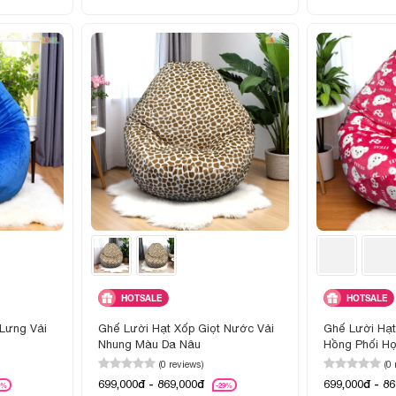
HOTSALE
HOTSALE
Lưng Vải
Ghế Lười Hạt Xốp Giọt Nước Vải
Ghế Lười Hạt
Nhung Màu Da Nâu
Hồng Phối Họ
(0 reviews)
(0
699,000đ - 869,000đ
699,000đ - 8
9%
-29%