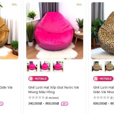
HOTSALE
HOTSALE
Giãn Vải
Ghế Lười Hạt Xốp Giọt Nước Vải
Ghế Lười Hạ
Nhung Màu Hồng
Giãn Vải Nhu
(0 reviews)
(0
340,000đ - 869,000đ
699,000đ - 8
7%
-29%