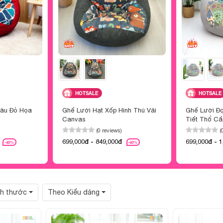
HOTSALE
HOTSALE
Màu Đỏ Họa
Ghế Lười Hạt Xốp Hình Thú Vải
Ghế Lười Đ
Canvas
Tiết Thổ C
(0 reviews)
(
699,000đ - 849,000đ
699,000đ - 1
-40%
-40%
ch thước
Theo Kiểu dáng