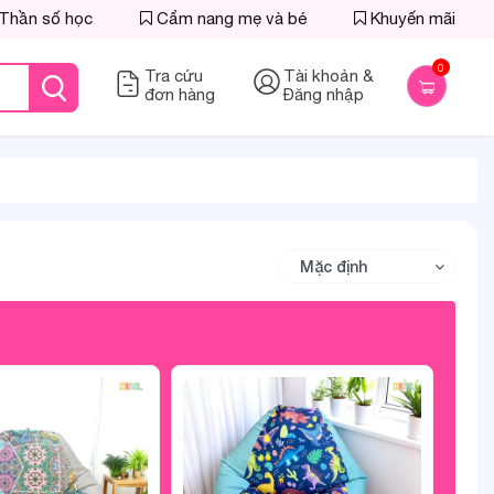
Thần số học
Cẩm nang mẹ và bé
Khuyến mãi
0
Tra cứu
Tài khoản &
đơn hàng
Đăng nhập