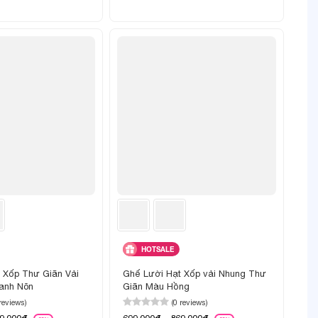
HOTSALE
 Xốp Thư Giãn Vải
Ghế Lười Hạt Xốp vải Nhung Thư
anh Nõn
Giãn Màu Hồng
 reviews)
(0 reviews)
69,000đ
699,000đ - 869,000đ