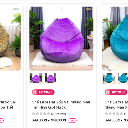
HOTSALE
HOTSALE
 Nước Vải
Ghế Lười Hạt Xốp Vải Nhung Màu
Ghế Lười Hạt
ọa Tiết
Tím Hình Giọt Nước
Nhung Màu X
(0 reviews)
(0
699,000đ - 869,000đ
699,000đ - 8
9%
-47%