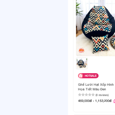
HOTSALE
Ghế Lười Hạt Xốp Hình 
Họa Tiết Màu Đen
(0 reviews)
469,000đ - 1,153,200đ