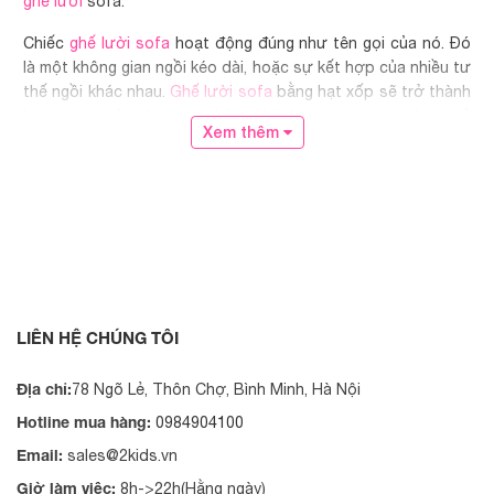
ghế lười
sofa.
Chiếc
ghế lười sofa
hoạt động đúng như tên gọi của nó. Đó
là một không gian ngồi kéo dài, hoặc sự kết hợp của nhiều tư
thế ngồi khác nhau.
Ghế lười sofa
bằng hạt xốp sẽ trở thành
lựa chọn tuyệt vời trong phòng khách trang trọng, phòng ngủ
Xem thêm
ấm cúng, phòng chơi hoặc thậm chí là rạp hát tại nhà.
LIÊN HỆ CHÚNG TÔI
Địa chỉ:
78 Ngõ Lẻ, Thôn Chợ, Bình Minh, Hà Nội
Hotline mua hàng:
0984904100
Email:
sales@2kids.vn
Giờ làm việc:
8h->22h(Hằng ngày)