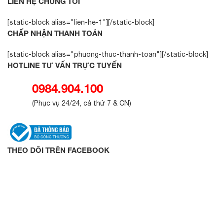
LIÊN HỆ CHÚNG TÔI
[static-block alias="lien-he-1"][/static-block]
CHẤP NHẬN THANH TOÁN
[static-block alias="phuong-thuc-thanh-toan"][/static-block]
HOTLINE TƯ VẤN TRỰC TUYẾN
0984.904.100
(
Phục vụ 24/24, cả thứ 7 & CN
)
THEO DÕI TRÊN FACEBOOK