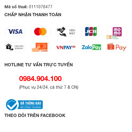
Mã số thuế:
0111076477
CHẤP NHẬN THANH TOÁN
HOTLINE TƯ VẤN TRỰC TUYẾN
0984.904.100
(
Phục vụ 24/24, cả thứ 7 & CN
)
THEO DÕI TRÊN FACEBOOK