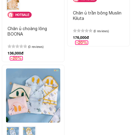
Chăn ủ trần bông Muslin
HOTSALE
Kiluta
Chăn ủ choàng lông
(0 reviews)
BOONA
176,000đ
-20%
(0 reviews)
136,000đ
-20%