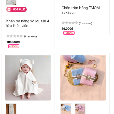
Chăn trần bông EMOM
HOTSALE
85x85cm
Khăn đa năng xô Muslin 4
(0 reviews)
lớp thêu viền
89,000đ
-36%
(0 reviews)
104,000đ
-35%