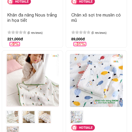
HOTSALE
HOTSALE
Khăn đa năng Nous trắng
Chăn xô sợi tre muslin có
in họa tiết
mũ
(0 reviews)
(0 reviews)
221,000đ
89,000đ
-9%
-31%
HOTSALE