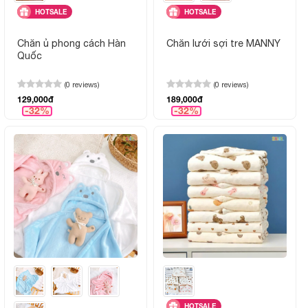
HOTSALE
HOTSALE
Chăn ủ phong cách Hàn
Chăn lưới sợi tre MANNY
Quốc
(0 reviews)
(0 reviews)
129,000đ
189,000đ
-32%
-32%
HOTSALE