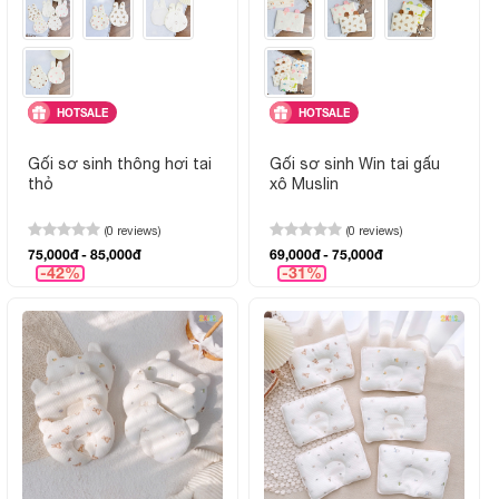
HOTSALE
HOTSALE
Gối sơ sinh thông hơi tai
Gối sơ sinh Win tai gấu
thỏ
xô Muslin
(0 reviews)
(0 reviews)
75,000đ - 85,000đ
69,000đ - 75,000đ
-42%
-31%