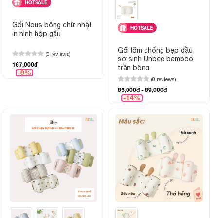
HOTSALE
Gối Nous bông chữ nhật
HOTSALE
in hình hộp gấu
Gối lõm chống bẹp đầu
(0 reviews)
sơ sinh Unbee bamboo
167,000đ
trần bông
-9%
(0 reviews)
85,000đ - 89,000đ
-14%