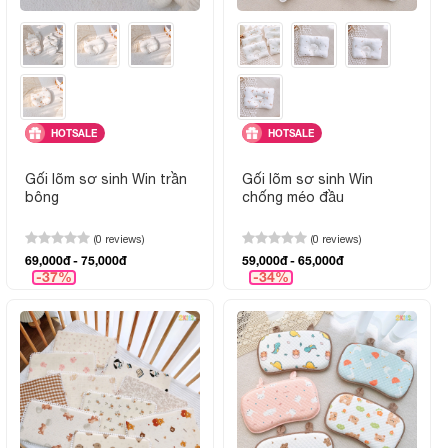
HOTSALE
HOTSALE
Gối lõm sơ sinh Win trần
Gối lõm sơ sinh Win
bông
chống méo đầu
(0 reviews)
(0 reviews)
69,000đ - 75,000đ
59,000đ - 65,000đ
-37%
-34%