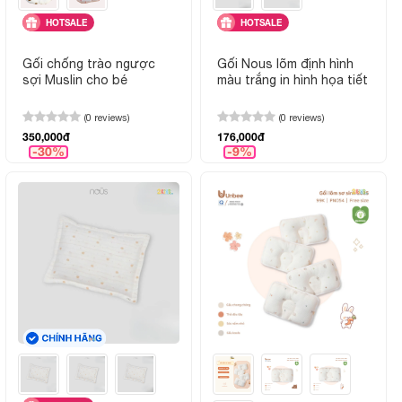
HOTSALE
HOTSALE
Gối chống trào ngược
Gối Nous lõm định hình
sợi Muslin cho bé
màu trắng in hình họa tiết
(0 reviews)
(0 reviews)
350,000đ
176,000đ
-30%
-9%