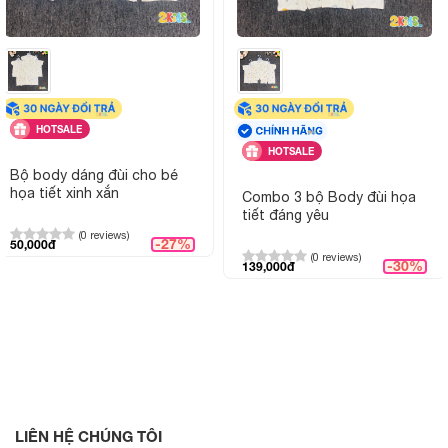
HOTSALE
HOTSALE
Bộ body dáng đùi cho bé
họa tiết xinh xắn
Combo 3 bộ Body đùi họa
tiết đáng yêu
(0 reviews)
-27%
50,000đ
(0 reviews)
-30%
139,000đ
LIÊN HỆ CHÚNG TÔI