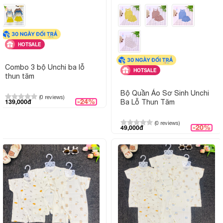
HOTSALE
Combo 3 bộ Unchi ba lỗ
HOTSALE
thun tăm
Bộ Quần Áo Sơ Sinh Unchi
(0 reviews)
-24%
139,000đ
Ba Lỗ Thun Tăm
(0 reviews)
-20%
49,000đ