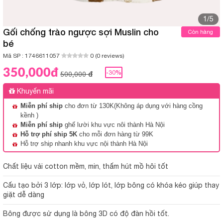
1/5
Gối chống trào ngược sợi Muslin cho
Còn hàng
bé
Mã SP :
1746611057
0 (0 reviews)
350,000đ
-30%
500,000 đ
Khuyến mãi
Miễn phí ship
cho đơn từ 130K(Không áp dụng với hàng cồng
kềnh )
Miễn phí ship
ghế lười khu vực nôi thành Hà Nội
Hỗ trợ phí ship 5K
cho mỗi đơn hàng từ 99K
Hỗ trợ ship nhanh khu vực nội thành Hà Nội
Chất liệu vải cotton mềm, min, thấm hút mồ hôi tốt
Cấu tạo bởi 3 lớp: lớp vỏ, lớp lót, lớp bông có khóa kéo giúp thay
giặt dễ dàng
Bông được sử dụng là bông 3D có độ đàn hồi tốt.