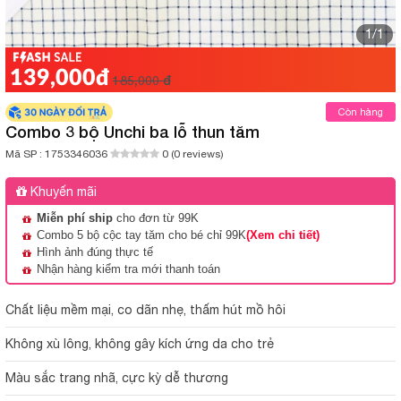
1/1
139,000đ
185,000 đ
Còn hàng
Combo 3 bộ Unchi ba lỗ thun tăm
Mã SP :
1753346036
0 (0 reviews)
Khuyến mãi
Miễn phí ship
cho đơn từ 99K
Combo 5 bộ cộc tay tăm cho bé chỉ 99K
(Xem chi tiết)
Hình ảnh đúng thực tế
Nhận hàng kiểm tra mới thanh toán
Chất liệu mềm mại, co dãn nhẹ, thấm hút mồ hôi
Không xù lông, không gây kích ứng da cho trẻ
Màu sắc trang nhã, cực kỳ dễ thương