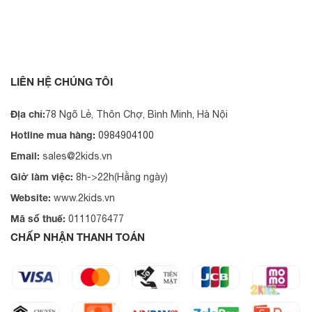
Hình ảnh sản phẩm
LIÊN HỆ CHÚNG TÔI
Địa chỉ:
78 Ngõ Lẻ, Thôn Chợ, Bình Minh, Hà Nội
Hotline mua hàng:
0984904100
Email:
sales@2kids.vn
Giờ làm việc:
8h->22h(Hằng ngày)
Website:
www.2kids.vn
Mã số thuế:
0111076477
CHẤP NHẬN THANH TOÁN