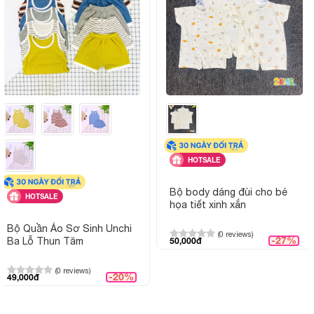
Chất liệu:
thun lạnh, mềm nhẹ, thoáng mát, th
Thiết kế:
Áo ba lỗ, thiết kế phối viền trắng
Màu sắc & họa tiết:
Màu sấc trang nhã phù hợp cả bé tr
Độ tuổi phù hợp:
Trẻ từ 3 tháng đến 24 tháng
HOTSALE
Giặt ủi:
Có thể giặt tay hoặc giặt máy, k
màu
Bộ body dáng đùi cho bé
HOTSALE
họa tiết xinh xắn
Đặc điểm nổi bật:
Mát mẻ, dễ mặc, màu trắng sạch sẽ, 
Bộ Quần Áo Sơ Sinh Unchi
đổi
(0 reviews)
-27%
Ba Lỗ Thun Tăm
50,000đ
Giao hàng:
Giao toàn quốc, hỗ trợ tư vấn chọ
(0 reviews)
-20%
49,000đ
mua