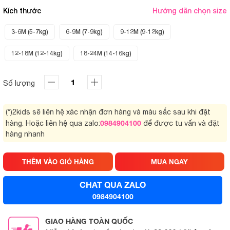
Kích thước
Hướng dẫn chọn size
3-6M (5-7kg)
6-9M (7-9kg)
9-12M (9-12kg)
12-18M (12-14kg)
18-24M (14-16kg)
Số lượng
(*)2kids sẽ liên hệ xác nhận đơn hàng và màu sắc sau khi đặt
0984904100
hàng. Hoặc liên hệ qua zalo:
để được tu vấn và đặt
hàng nhanh
THÊM VÀO GIỎ HÀNG
MUA NGAY
CHAT QUA ZALO
0984904100
GIAO HÀNG TOÀN QUỐC