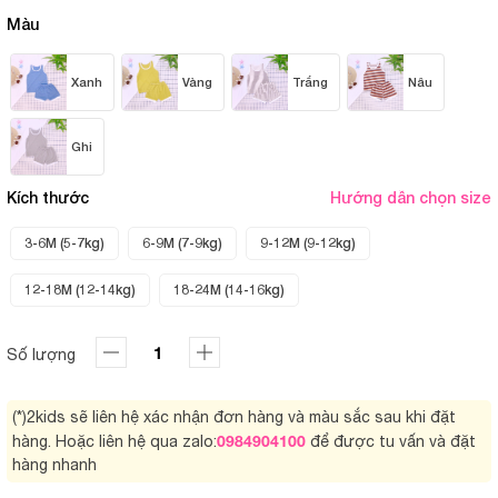
Màu
Xanh
Vàng
Trắng
Nâu
Ghi
Kích thước
Hướng dẫn chọn size
3-6M (5-7kg)
6-9M (7-9kg)
9-12M (9-12kg)
12-18M (12-14kg)
18-24M (14-16kg)
Số lượng
(*)2kids sẽ liên hệ xác nhận đơn hàng và màu sắc sau khi đặt
0984904100
hàng. Hoặc liên hệ qua zalo:
để được tu vấn và đặt
hàng nhanh