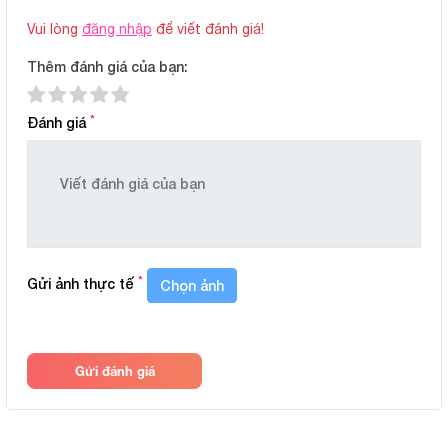
Vui lòng
đăng nhập
để viết đánh giá!
Thêm đánh giá của bạn:
*
Đánh giá
Đặc điểm sản phẩm
100% cotton mềm mại
Mềm, mịn, không gây kích ứng làn da nhạy cảm của bé.
*
Gửi ảnh thực tế
Chọn ảnh
Thun tăm co giãn nhẹ
Đảm bảo bé thoải mái vận động, chơi đùa cả ngày mà không
bị gò bó.
Gửi đánh giá
Thấm hút mồ hôi cực tốt
Giữ cho da bé luôn khô thoáng trong thời tiết nóng bức.