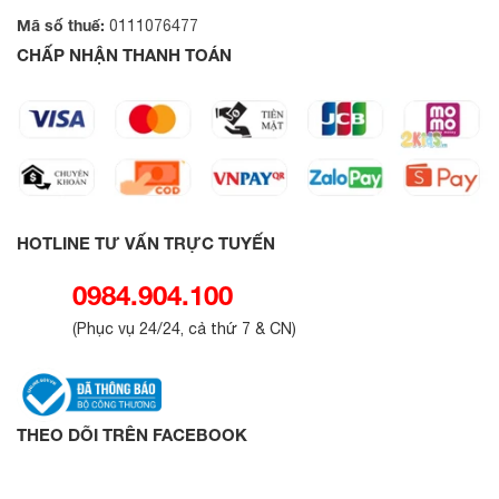
Mã số thuế:
0111076477
CHẤP NHẬN THANH TOÁN
HOTLINE TƯ VẤN TRỰC TUYẾN
0984.904.100
(
Phục vụ 24/24, cả thứ 7 & CN
)
THEO DÕI TRÊN FACEBOOK