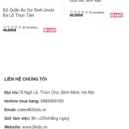
họa tiết xinh xắn
Bộ Quần Áo Sơ Sinh Unchi
(0 reviews)
-27%
Ba Lỗ Thun Tăm
50,000đ
(0 reviews)
-20%
49,000đ
LIÊN HỆ CHÚNG TÔI
Địa chỉ:
78 Ngõ Lẻ, Thôn Chợ, Bình Minh, Hà Nội
Hotline mua hàng:
0984904100
Email:
sales@2kids.vn
Giờ làm việc:
8h->22h(Hằng ngày)
Website:
www.2kids.vn