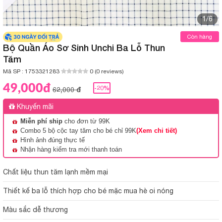
1/6
Còn hàng
Bộ Quần Áo Sơ Sinh Unchi Ba Lỗ Thun
Tăm
Mã SP :
1753321283
0 (0 reviews)
49,000đ
-20%
62,000 đ
Khuyến mãi
Miễn phí ship
cho đơn từ 99K
Combo 5 bộ cộc tay tăm cho bé chỉ 99K
(Xem chi tiết)
Hình ảnh đúng thực tế
Nhận hàng kiểm tra mới thanh toán
Chất liệu thun tăm lạnh mềm mại
Thiết kế ba lỗ thích hợp cho bé mặc mua hè oi nóng
Màu sắc dễ thương