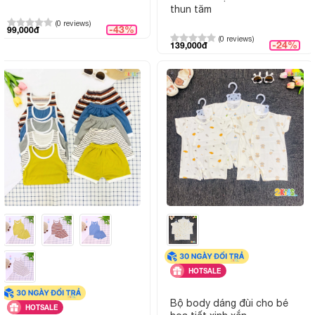
thun tăm
Thiết kế:
(0 reviews)
Áo ba lỗ, thiết kế phối viền trắng
-43%
99,000đ
(0 reviews)
-24%
139,000đ
Màu sắc & họa tiết:
Màu sấc trang nhã phù hợp cả bé tr
Độ tuổi phù hợp:
Trẻ từ 3 tháng đến 24 tháng
Giặt ủi:
Có thể giặt tay hoặc giặt máy, k
màu
Đặc điểm nổi bật:
Mát mẻ, dễ mặc, màu trắng sạch sẽ, 
đổi
Giao hàng:
Giao toàn quốc, hỗ trợ tư vấn chọ
mua
HOTSALE
Hình ảnh sản phẩm
Bộ body dáng đùi cho bé
HOTSALE