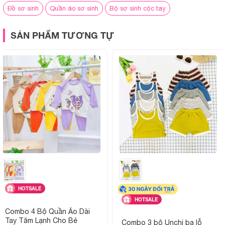
Đồ sơ sinh
Quần áo sơ sinh
Bộ sơ sinh cộc tay
Không xù lông – Không phai màu
Bền đẹp sau nhiều lần giặt, dùng được lâu dài.
SẢN PHẨM TƯƠNG TỰ
Thiết kế tối ưu cho bé yêu
Áo ba lỗ cổ tròn bo viền trắng, dáng suông rộng rãi, không
gây cọ sát, giúp bé dễ dàng cử động.
Quần lưng thun bản vừa, co giãn tốt, không siết bụng, mặc
vào - cởi ra dễ dàng.
Form dáng chuẩn cho bé từ 6 tháng đến 3 tuổi, phù hợp với
nhiều dáng người khác nhau.
Thông số sản phẩm
BẢNG THÔNG SỐ CHI TIẾT
HOTSALE
HOTSALE
Combo 4 Bộ Quần Áo Dài
Chất liệu:
Tay Tăm Lạnh Cho Bé
thun lạnh, mềm nhẹ, thoáng mát, th
Combo 3 bộ Unchi ba lỗ