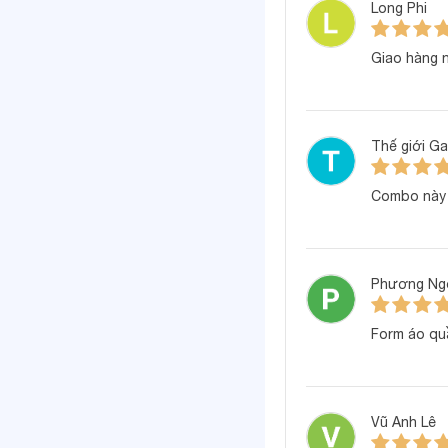
Long Phi
Với 3 bộ đồ trong 
sinh, vừa tiết kiệm t
Giao hàng n
Bảng size quầ
Thế giới G
Combo này 
Phương Ng
Form áo qu
Vũ Anh Lê