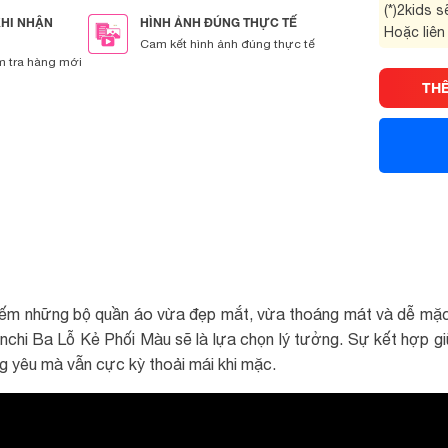
(*)2kids 
KHI NHẬN
HÌNH ẢNH ĐÚNG THỰC TẾ
Hoặc liên
Cam kết hình ảnh đúng thực tế
m tra hàng mới
TH
iếm những bộ quần áo vừa đẹp mắt, vừa thoáng mát và dễ mặc 
chi Ba Lỗ Kẻ Phối Màu sẽ là lựa chọn lý tưởng. Sự kết hợp giữa
ng yêu mà vẫn cực kỳ thoải mái khi mặc.