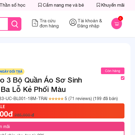
Thần số học
Cẩm nang mẹ và bé
Khuyến mãi
0
Tra cứu
Tài khoản &
đơn hàng
Đăng nhập
Còn hàng
 3 Bộ Quần Áo Sơ Sinh
 Ba Lỗ Kẻ Phối Màu
B3-UC-BL001-18M-TRAI
5 (71 reviews)
(199 đã bán)
000đ
285,000 đ
n mãi