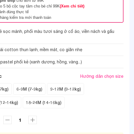
phí ship
cho đơn từ 99K
 5 bộ cộc tay tăm cho bé chỉ 99K
(Xem chi tiết)
ảnh đúng thực tế
hàng kiểm tra mới thanh toán
ẻ sọc mảnh, phối màu tươi sáng ở cổ áo, viền nách và gấu
vải cotton thun lạnh, mềm mát, co giãn nhẹ
2/3
astel phối kẻ (xanh dương, hồng, vàng...)
c
Hướng dẫn chọn size
7kg)
6-9M (7-9kg)
9-12M (9-12kg)
(12-14kg)
18-24M (14-16kg)