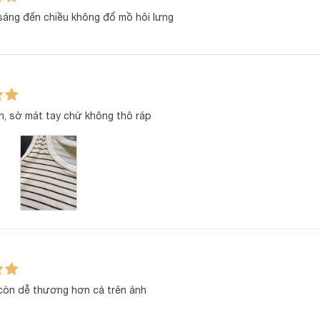
sáng đến chiều không đổ mồ hôi lưng
n, sờ mát tay chứ không thô ráp
 phẩm
BẢNG THÔNG SỐ CHI T
 còn dễ thương hơn cả trên ảnh
Petit thun lạnh, mềm nhẹ, thoáng mát, thấm hút tốt