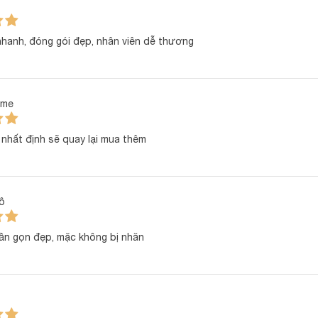
1 combo, mẹ có thể yên tâm luôn có đồ sạch để thay cho bé k
hời gian giặt giũ.
hanh, đóng gói đẹp, nhân viên dễ thương
n áo cho bé
ame
nhất định sẽ quay lại mua thêm
ô
ần gọn đẹp, mặc không bị nhăn