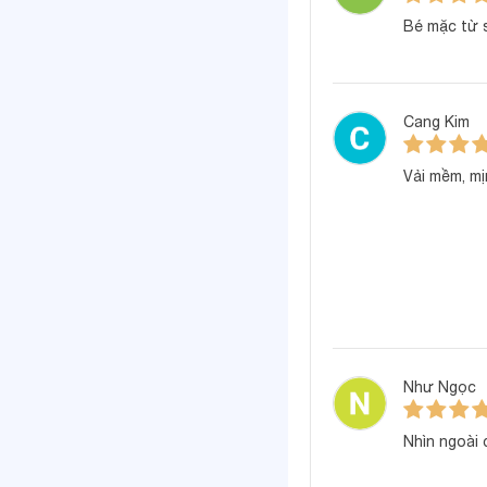
Bé mặc từ 
Cang Kim
Vải mềm, mị
Thông số sản
Như Ngọc
Nhìn ngoài
Chất liệu: