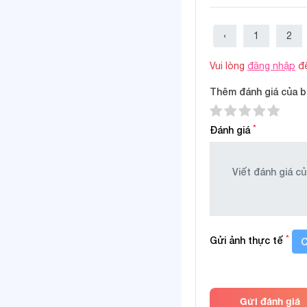
Thiết kế :
‹
1
2
Màu sắc & họa tiế
Vui lòng
đăng nhập
để
Độ tuổi phù hợp:
Thêm đánh giá của b
Giặt ủi :
*
Đánh giá
Đặc điểm nổi bật:
Giao hàng:
Hình ảnh sản
*
Gửi ảnh thực tế
C
Gửi đánh giá