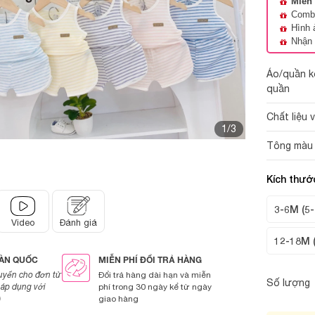
Miễn 
Combo
Hình 
Nhận 
Áo/quần k
quần
Chất liệu 
1/3
Tông màu p
Kích thướ
3-6M (5-
Video
Đánh giá
12-18M 
OÀN QUỐC
MIỄN PHÍ ĐỔI TRẢ HÀNG
uyển cho đơn từ
Đổi trả hàng dài hạn và miễn
Số lượng
áp dụng với
phí trong 30 ngày kể từ ngày
)
giao hàng