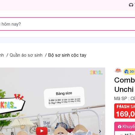
nh
Quần áo sơ sinh
Bộ sơ sinh cộc tay
Combo
Unchi
Mã SP :
C
169,
Khuyế