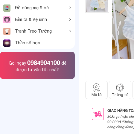
Đồ dùng mẹ & bé
Bỉm tã & Vệ sinh
Tranh Treo Tường
Thần số học
0984904100
Gọi ngay
để
được tư vấn tốt nhất!
Mô tả
Thông số
GIAO HÀNG T
Miễn phí vận ch
99.000đ.(Không 
hàng cồng kềnh