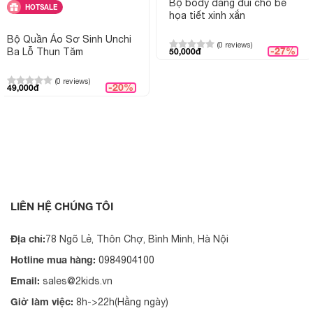
Bộ body dáng đùi cho bé
HOTSALE
họa tiết xinh xắn
Bộ Quần Áo Sơ Sinh Unchi
(0 reviews)
-27%
Ba Lỗ Thun Tăm
50,000đ
(0 reviews)
-20%
49,000đ
LIÊN HỆ CHÚNG TÔI
Địa chỉ:
78 Ngõ Lẻ, Thôn Chợ, Bình Minh, Hà Nội
Hotline mua hàng:
0984904100
Email:
sales@2kids.vn
Giờ làm việc:
8h->22h(Hằng ngày)