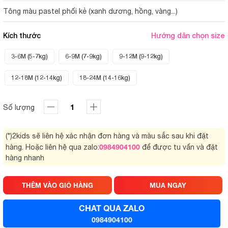
Tông màu pastel phối kẻ (xanh dương, hồng, vàng...)
Kích thước
Hướng dẫn chọn size
3-6M (5-7kg)
6-9M (7-9kg)
9-12M (9-12kg)
12-18M (12-14kg)
18-24M (14-16kg)
Số lượng
(*)2kids sẽ liên hệ xác nhận đơn hàng và màu sắc sau khi đặt
0984904100
hàng. Hoặc liên hệ qua zalo:
để được tu vấn và đặt
hàng nhanh
THÊM VÀO GIỎ HÀNG
MUA NGAY
CHAT QUA ZALO
0984904100