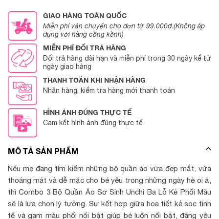
GIAO HÀNG TOÀN QUỐC
Miễn phí vận chuyển cho đơn từ 99.000đ.(Không áp
dụng với hàng cồng kềnh)
MIỄN PHÍ ĐỔI TRẢ HÀNG
Đổi trả hàng dài hạn và miễn phí trong 30 ngày kể từ
ngày giao hàng
THANH TOÁN KHI NHẬN HÀNG
Nhận hàng, kiểm tra hàng mới thanh toán
HÌNH ẢNH ĐÚNG THỰC TẾ
Cam kết hình ảnh đúng thực tế
MÔ TẢ SẢN PHẨM
Nếu mẹ đang tìm kiếm những bộ quần áo vừa đẹp mắt, vừa
thoáng mát và dễ mặc cho bé yêu trong những ngày hè oi ả,
thì Combo 3 Bộ Quần Áo Sơ Sinh Unchi Ba Lỗ Kẻ Phối Màu
sẽ là lựa chọn lý tưởng. Sự kết hợp giữa họa tiết kẻ sọc tinh
tế và gam màu phối nổi bật giúp bé luôn nổi bật, đáng yêu