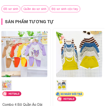
Đồ sơ sinh
Quần áo sơ sinh
Bộ sơ sinh cộc tay
Giặt ủi :
Có thể giặt tay hoặc giặt máy, k
màu
SẢN PHẨM TƯƠNG TỰ
Đặc điểm nổi bật:
Mát mẻ, dễ mặc, màu trắng sạch sẽ, 
đổi
Giao hàng:
Giao toàn quốc, hỗ trợ tư vấn chọ
mua
Hình ảnh sản phẩm
HOTSALE
HOTSALE
Combo 4 Bộ Quần Áo Dài