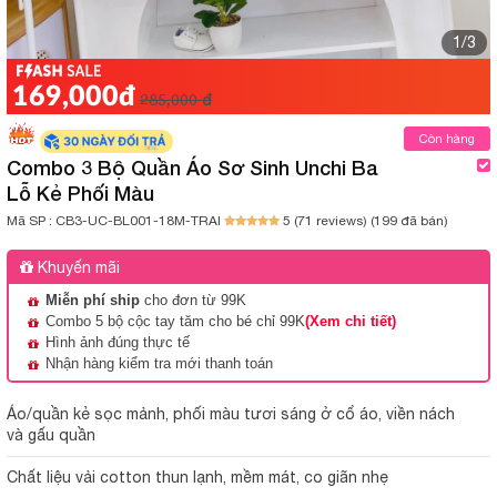
1/3
169,000đ
285,000 đ
Còn hàng
Combo 3 Bộ Quần Áo Sơ Sinh Unchi Ba
Lỗ Kẻ Phối Màu
Mã SP :
CB3-UC-BL001-18M-TRAI
5 (71 reviews)
(199 đã bán)
Khuyến mãi
Miễn phí ship
cho đơn từ 99K
Combo 5 bộ cộc tay tăm cho bé chỉ 99K
(Xem chi tiết)
Hình ảnh đúng thực tế
Nhận hàng kiểm tra mới thanh toán
Áo/quần kẻ sọc mảnh, phối màu tươi sáng ở cổ áo, viền nách
và gấu quần
Chất liệu vải cotton thun lạnh, mềm mát, co giãn nhẹ