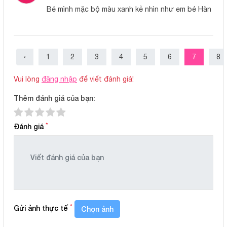
Bé mình mặc bộ màu xanh kẻ nhìn như em bé Hàn
‹
1
2
3
4
5
6
7
8
Vui lòng
đăng nhập
để viết đánh giá!
Thêm đánh giá của bạn:
Thông số sản phẩm
BẢNG THÔNG SỐ CHI TIẾT
*
Đánh giá
Chất liệu:
Petit thun lạnh, mềm nhẹ, thoáng m
Thiết kế :
Áo ba lỗ thoáng khí, màu sắc nhã 
Màu sắc & họa tiết:
Sọc kẻ rõ ràng, rõ nét, phù hợp cả 
*
Gửi ảnh thực tế
Chọn ảnh
Độ tuổi phù hợp:
Trẻ từ 3 đến 24 tháng