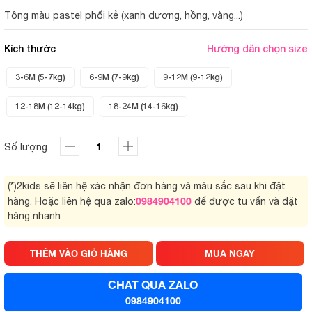
Tông màu pastel phối kẻ (xanh dương, hồng, vàng...)
Kích thước
Hướng dẫn chọn size
3-6M (5-7kg)
6-9M (7-9kg)
9-12M (9-12kg)
12-18M (12-14kg)
18-24M (14-16kg)
Số lượng
(*)2kids sẽ liên hệ xác nhận đơn hàng và màu sắc sau khi đặt
0984904100
hàng. Hoặc liên hệ qua zalo:
để được tu vấn và đặt
hàng nhanh
THÊM VÀO GIỎ HÀNG
MUA NGAY
CHAT QUA ZALO
0984904100