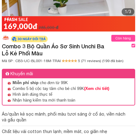
1/3
169,000đ
285,000 đ
Còn hàng
Combo 3 Bộ Quần Áo Sơ Sinh Unchi Ba
Lỗ Kẻ Phối Màu
Mã SP :
CB3-UC-BL001-18M-TRAI
5 (71 reviews)
(199 đã bán)
Khuyến mãi
Miễn phí ship
cho đơn từ 99K
Combo 5 bộ cộc tay tăm cho bé chỉ 99K
(Xem chi tiết)
Hình ảnh đúng thực tế
Nhận hàng kiểm tra mới thanh toán
Áo/quần kẻ sọc mảnh, phối màu tươi sáng ở cổ áo, viền nách
và gấu quần
Chất liệu vải cotton thun lạnh, mềm mát, co giãn nhẹ