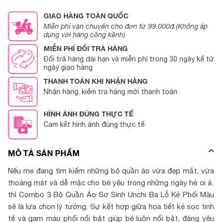
GIAO HÀNG TOÀN QUỐC
Miễn phí vận chuyển cho đơn từ 99.000đ.(Không áp
dụng với hàng cồng kềnh)
MIỄN PHÍ ĐỔI TRẢ HÀNG
Đổi trả hàng dài hạn và miễn phí trong 30 ngày kể từ
ngày giao hàng
THANH TOÁN KHI NHẬN HÀNG
Nhận hàng, kiểm tra hàng mới thanh toán
HÌNH ẢNH ĐÚNG THỰC TẾ
Cam kết hình ảnh đúng thực tế
MÔ TẢ SẢN PHẨM
Nếu mẹ đang tìm kiếm những bộ quần áo vừa đẹp mắt, vừa
thoáng mát và dễ mặc cho bé yêu trong những ngày hè oi ả,
thì Combo 3 Bộ Quần Áo Sơ Sinh Unchi Ba Lỗ Kẻ Phối Màu
sẽ là lựa chọn lý tưởng. Sự kết hợp giữa họa tiết kẻ sọc tinh
tế và gam màu phối nổi bật giúp bé luôn nổi bật, đáng yêu