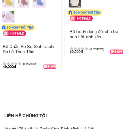
HOTSALE
Bộ body dáng đùi cho bé
HOTSALE
họa tiết xinh xắn
Bộ Quần Áo Sơ Sinh Unchi
(0 reviews)
-27%
Ba Lỗ Thun Tăm
50,000đ
(0 reviews)
-20%
49,000đ
LIÊN HỆ CHÚNG TÔI
Địa chỉ:
78 Ngõ Lẻ, Thôn Chợ, Bình Minh, Hà Nội