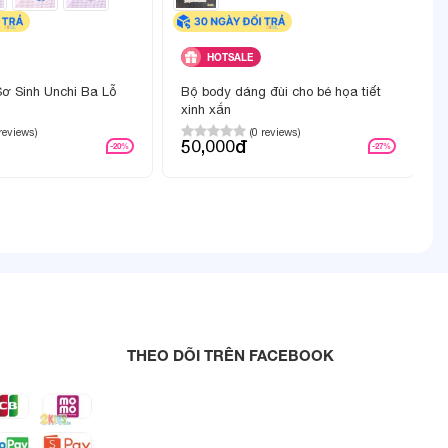
HOTSALE
ơ Sinh Unchi Ba Lỗ
Bộ body dáng đùi cho bé họa tiết
xinh xắn
 reviews)
(0 reviews)
50,000đ
-20%
-27%
IẾT
THEO DÕI TRÊN FACEBOOK