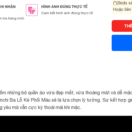
(*)2kids 
KHI NHẬN
HÌNH ẢNH ĐÚNG THỰC TẾ
Hoặc liên
Cam kết hình ảnh đúng thực tế
m tra hàng mới
TH
iếm những bộ quần áo vừa đẹp mắt, vừa thoáng mát và dễ mặc 
chi Ba Lỗ Kẻ Phối Màu sẽ là lựa chọn lý tưởng. Sự kết hợp giữa
ng yêu mà vẫn cực kỳ thoải mái khi mặc.