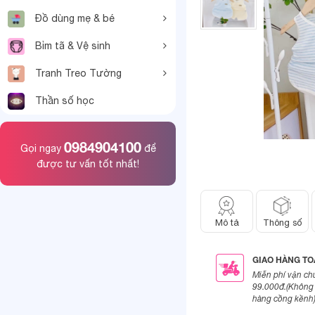
Đồ dùng mẹ & bé
Bỉm tã & Vệ sinh
Tranh Treo Tường
Thần số học
0984904100
Gọi ngay
để
được tư vấn tốt nhất!
Mô tả
Thông số
GIAO HÀNG T
Miễn phí vận ch
99.000đ.(Không 
hàng cồng kềnh