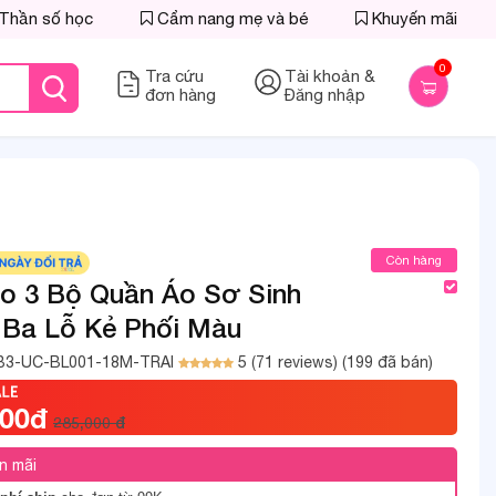
Thần số học
Cẩm nang mẹ và bé
Khuyến mãi
0
Tra cứu
Tài khoản &
đơn hàng
Đăng nhập
Còn hàng
 3 Bộ Quần Áo Sơ Sinh
 Ba Lỗ Kẻ Phối Màu
B3-UC-BL001-18M-TRAI
5 (71 reviews)
(199 đã bán)
000đ
285,000 đ
n mãi