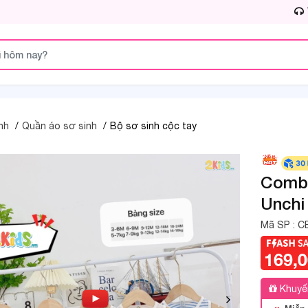
nh
Quần áo sơ sinh
Bộ sơ sinh cộc tay
Combo
Unchi
Mã SP :
C
169,
Khuyế