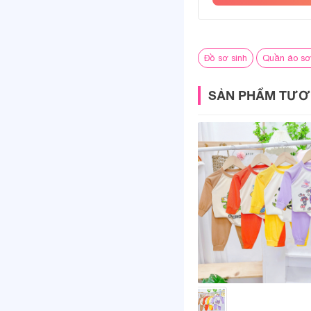
Với 3 bộ đồ trong 
sinh, vừa tiết kiệm t
Đồ sơ sinh
Quần áo sơ
Bảng size quầ
SẢN PHẨM TƯƠ