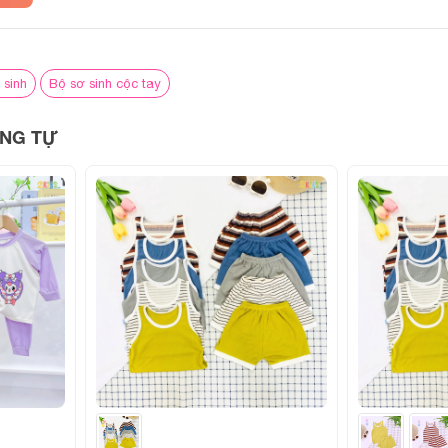
1 combo, mẹ có thể yên tâm luôn có đồ sạch để thay cho bé k
hời gian giặt giũ.
 sinh
Bộ sơ sinh cộc tay
n áo cho bé
NG TỰ