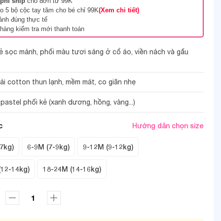
phí ship
cho đơn từ 99K
 5 bộ cộc tay tăm cho bé chỉ 99K
(Xem chi tiết)
ảnh đúng thực tế
hàng kiểm tra mới thanh toán
ẻ sọc mảnh, phối màu tươi sáng ở cổ áo, viền nách và gấu
vải cotton thun lạnh, mềm mát, co giãn nhẹ
2/3
astel phối kẻ (xanh dương, hồng, vàng...)
c
Hướng dẫn chọn size
7kg)
6-9M (7-9kg)
9-12M (9-12kg)
(12-14kg)
18-24M (14-16kg)