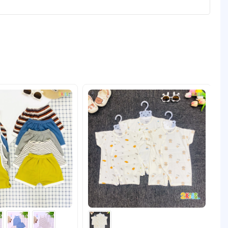
hi bé ra mồ hôi, trớ sữa hay tè dầm. Vừa đảm bảo vệ