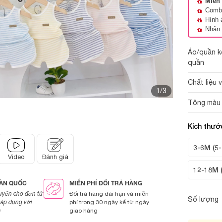
Miễn 
Combo
Hình 
Nhận 
Áo/quần k
quần
Chất liệu 
1/3
Tông màu p
Kích thướ
3-6M (5-
Video
Đánh giá
12-18M 
OÀN QUỐC
MIỄN PHÍ ĐỔI TRẢ HÀNG
uyển cho đơn từ
Đổi trả hàng dài hạn và miễn
Số lượng
áp dụng với
phí trong 30 ngày kể từ ngày
)
giao hàng