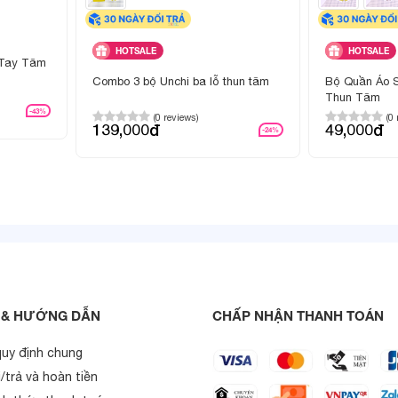
HOTSALE
HOTSALE
 Tay Tăm
Combo 3 bộ Unchi ba lỗ thun tăm
Bộ Quần Áo S
Thun Tăm
-43%
(0 reviews)
(0
139,000đ
49,000đ
-24%
 phẩm
BẢNG THÔNG SỐ CHI T
 & HƯỚNG DẪN
CHẤP NHẬN THANH TOÁN
quy định chung
Petit thun lạnh, mềm nhẹ, thoáng mát, thấm hút tốt
/trả và hoàn tiền