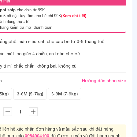
n mãi
phí ship
cho đơn từ 99K
 5 bộ cộc tay tăm cho bé chỉ 99K
(Xem chi tiết)
ảnh đúng thực tế
hàng kiểm tra mới thanh toán
rắng phối màu siêu xinh cho các bé từ 0-9 tháng tuổi
mịn, mát, co giãn 4 chiều, an toàn cho bé
2/8
tỉ mỉ, chắc chắn, không bai, không xù
c
Hướng dẫn chọn size
5kg)
3-6M (5-7kg)
6-9M (7-9kg)
sẽ liên hệ xác nhận đơn hàng và màu sắc sau khi đặt hàng.
0984904100
 hệ qua zalo:
để được tu vấn và đặt hàng nhanh