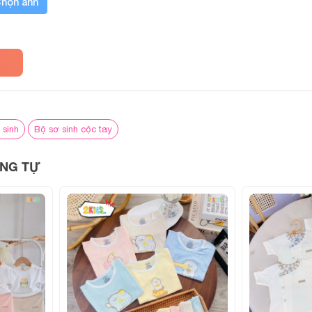
họn ảnh
 sinh
Bộ sơ sinh cộc tay
NG TỰ