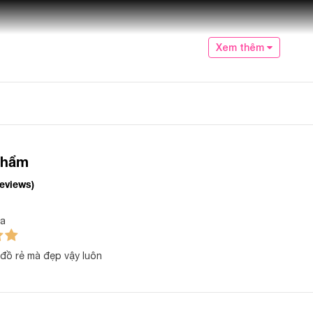
Xem thêm
phẩm
reviews)
la
đồ rẻ mà đẹp vậy luôn
 phẩm