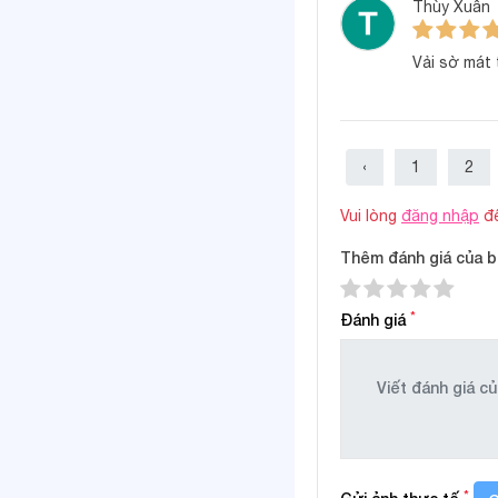
Vải petit mềm n
Thùy Xuân
Sản phẩm được may 
Vải sờ mát 
bởi lớp vải mềm mại
Áo cộc tay cài 
Thiết kế cài chéo 
‹
1
2
bé còn yếu. Phần áo
Vui lòng
đăng nhập
để
Màu sắc tươi sá
Thêm đánh giá của b
Combo gồm 3 bộ có 
bong tróc sau nhiều 
*
Đánh giá
Combo 3 bộ tiện 
Với 3 bộ quần áo th
Mỗi bộ đều được th
Bảng size quầ
*