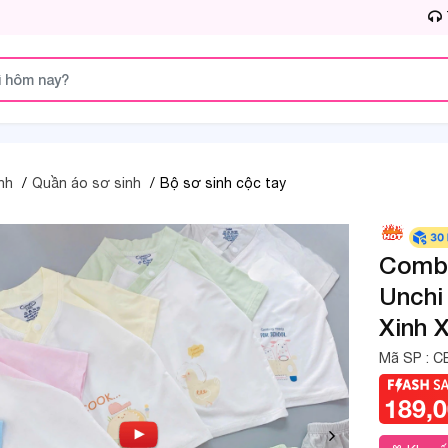
nh
Quần áo sơ sinh
Bộ sơ sinh cộc tay
Combo
Unchi
Xinh 
Mã SP :
C
189,