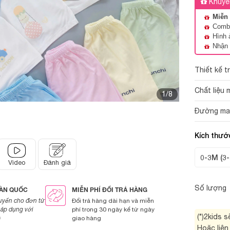
Khuyế
Miễn 
Combo
Hình 
Nhận 
Thiết kế t
Chất liệu 
1/8
Đường may 
Kích thướ
0-3M (3-
Video
Đánh giá
Số lượng
OÀN QUỐC
MIỄN PHÍ ĐỔI TRẢ HÀNG
uyển cho đơn từ
Đổi trả hàng dài hạn và miễn
áp dụng với
phí trong 30 ngày kể từ ngày
(*)2kids 
)
giao hàng
Hoặc liên