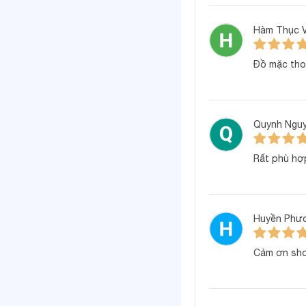
Hàm Thục V
Đồ mặc tho
Thông số sản
Quynh Ngu
Rất phù hợp
Chất liệu:
Huyền Phư
Thiết kế:
Màu sắc & họa tiế
Cảm ơn sho
Độ tuổi phù hợp: