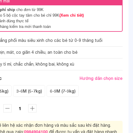
n mãi
phí ship
cho đơn từ 99K
 5 bộ cộc tay tăm cho bé chỉ 99K
(Xem chi tiết)
ảnh đúng thực tế
hàng kiểm tra mới thanh toán
rắng phối màu siêu xinh cho các bé từ 0-9 tháng tuổi
mịn, mát, co giãn 4 chiều, an toàn cho bé
2/8
tỉ mỉ, chắc chắn, không bai, không xù
c
Hướng dẫn chọn size
5kg)
3-6M (5-7kg)
6-9M (7-9kg)
sẽ liên hệ xác nhận đơn hàng và màu sắc sau khi đặt hàng.
0984904100
 hệ qua zalo:
để được tu vấn và đặt hàng nhanh