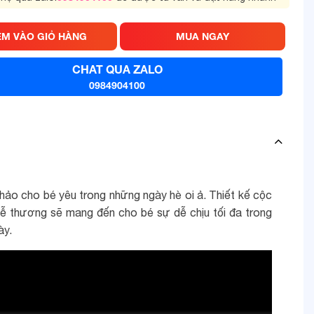
ÊM VÀO GIỎ HÀNG
MUA NGAY
CHAT QUA ZALO
0984904100
ảo cho bé yêu trong những ngày hè oi ả. Thiết kế cộc
 dễ thương sẽ mang đến cho bé sự dễ chịu tối đa trong
ày.