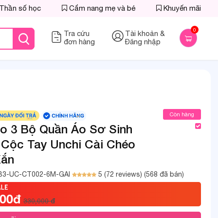
Thần số học
Cẩm nang mẹ và bé
Khuyến mãi
0
Tra cứu
Tài khoản &
đơn hàng
Đăng nhập
Còn hàng
 3 Bộ Quần Áo Sơ Sinh
 Cộc Tay Unchi Cài Chéo
Xắn
B3-UC-CT002-6M-GAI
5 (72 reviews)
(568 đã bán)
000đ
330,000 đ