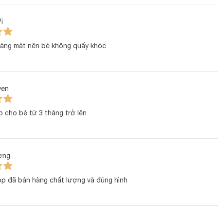
i
áng mát nên bé không quấy khóc
 phẩm
yen
BẢNG THÔNG SỐ CHI T
 cho bé từ 3 tháng trở lên
Petit mềm nhẹ, thoáng khí, thấm hút tốt
ơng
Áo cộc tay cài chéo, quần cộc đáp đũng
t:
p đã bán hàng chất lượng và đúng hình
Màu pastel nhẹ nhàng, in hình ngộ nghĩnh cho cả bé trai & 
Trẻ từ 0 đến 9 tháng tuổi