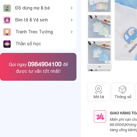
Đồ dùng mẹ & bé
Bỉm tã & Vệ sinh
Tranh Treo Tường
Thần số học
0984904100
Gọi ngay
để
được tư vấn tốt nhất!
Mô tả
Thông số
GIAO HÀNG T
Miễn phí vận ch
99.000đ.(Không 
hàng cồng kềnh