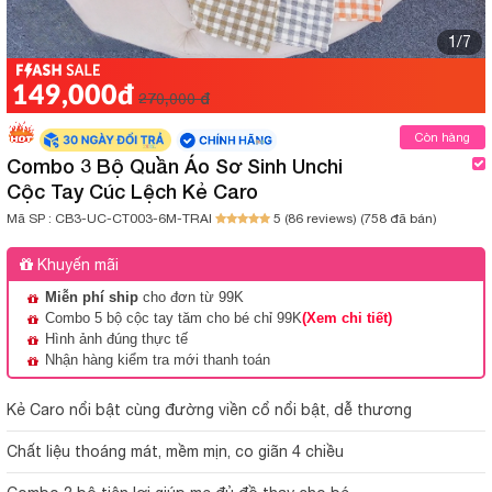
1/7
149,000đ
270,000 đ
Còn hàng
Combo 3 Bộ Quần Áo Sơ Sinh Unchi
Cộc Tay Cúc Lệch Kẻ Caro
Mã SP :
CB3-UC-CT003-6M-TRAI
5 (86 reviews)
(758 đã bán)
Khuyến mãi
Miễn phí ship
cho đơn từ 99K
Combo 5 bộ cộc tay tăm cho bé chỉ 99K
(Xem chi tiết)
Hình ảnh đúng thực tế
Nhận hàng kiểm tra mới thanh toán
Kẻ Caro nổi bật cùng đường viền cổ nổi bật, dễ thương
Chất liệu thoáng mát, mềm mịn, co giãn 4 chiều