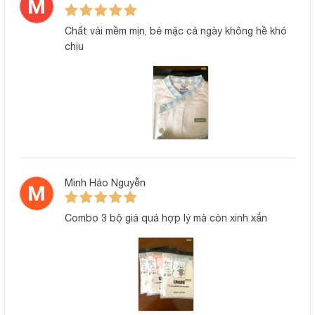
Đặc điểm sản phẩm
Chất vải mềm mịn, bé mặc cả ngày không hề khó
chịu
Vải thun lạnh petit cao cấp, nhẹ tênh và mát da
Sản phẩm sử dụng vải thun lạnh petit cao cấp. Đây là loại vải
được yêu thích nhờ khả năng làm mát tự nhiên, mềm mịn như
lụa và cực kỳ an toàn cho làn da nhạy cảm. Bé có thể mặc
trong nhà, khi ngủ trưa hay đi chơi đều rất thoải mái mà
không lo hầm bí.
Áo cộc tay thiết kế cúc lệch hiện đại
Minh Hảo Nguyễn
Phần áo cộc tay giúp bé luôn dễ chịu trong thời tiết oi bức.
Đặc biệt, hàng cúc lệch được bố trí ở bên thân áo thay vì
Combo 3 bộ giá quá hợp lý mà còn xinh xắn
chính giữa, giúp mẹ dễ dàng thay đồ cho bé mà không cần
làm ảnh hưởng đến phần đầu và cổ vốn còn rất yếu của trẻ
sơ sinh.
Họa tiết caro dễ thương, phối màu tinh tế