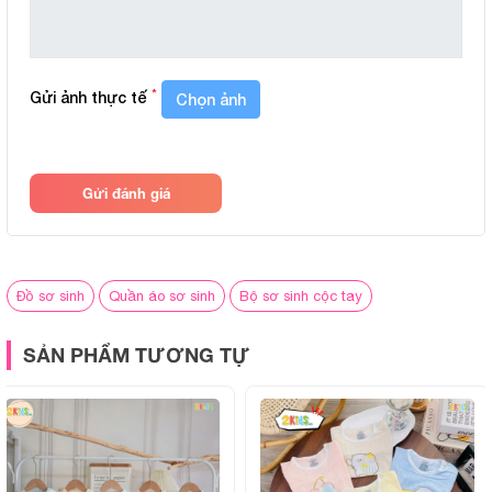
Giao hàng:
Giao nhanh toàn quốc, tư vấn chọn
Hình ảnh sản phẩm
*
Gửi ảnh thực tế
Chọn ảnh
Gửi đánh giá
Đồ sơ sinh
Quần áo sơ sinh
Bộ sơ sinh cộc tay
SẢN PHẨM TƯƠNG TỰ