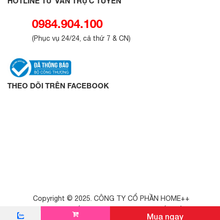
HOTLINE TƯ VẤN TRỰC TUYẾN
0984.904.100
(
Phục vụ 24/24, cả thứ 7 & CN
)
THEO DÕI TRÊN FACEBOOK
Copyright © 2025. CÔNG TY CỔ PHẦN HOME++
GPKD - 0111076477, Cấp ngày: 04/06/2025. Nơi cấp: Sở KH&ĐT Hà
Mua ngay
Nội