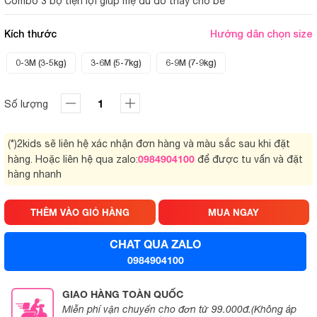
Combo 3 bộ tiện lợi giúp mẹ đủ đồ thay cho bé
Kích thước
Hướng dẫn chọn size
0-3M (3-5kg)
3-6M (5-7kg)
6-9M (7-9kg)
Số lượng
(*)2kids sẽ liên hệ xác nhận đơn hàng và màu sắc sau khi đặt
0984904100
hàng. Hoặc liên hệ qua zalo:
để được tu vấn và đặt
hàng nhanh
THÊM VÀO GIỎ HÀNG
MUA NGAY
CHAT QUA ZALO
0984904100
GIAO HÀNG TOÀN QUỐC
Miễn phí vận chuyển cho đơn từ 99.000đ.(Không áp