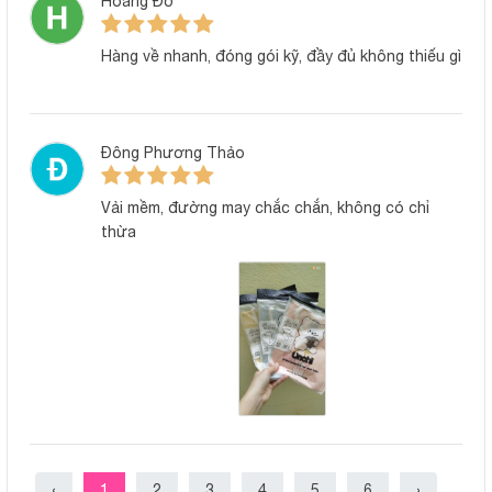
Hoàng Đỗ
Hàng về nhanh, đóng gói kỹ, đầy đủ không thiếu gì
Đông Phương Thảo
Vải mềm, đường may chắc chắn, không có chỉ
thừa
‹
1
2
3
4
5
6
›