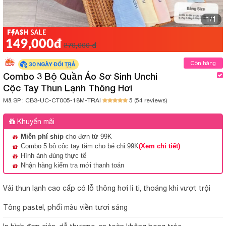
1/1
149,000đ
270,000 đ
Còn hàng
Combo 3 Bộ Quần Áo Sơ Sinh Unchi
Cộc Tay Thun Lạnh Thông Hơi
Mã SP :
CB3-UC-CT005-18M-TRAI
5 (54 reviews)
Khuyến mãi
Miễn phí ship
cho đơn từ 99K
Combo 5 bộ cộc tay tăm cho bé chỉ 99K
(Xem chi tiết)
Hình ảnh đúng thực tế
Nhận hàng kiểm tra mới thanh toán
Vải thun lạnh cao cấp có lỗ thông hơi li ti, thoáng khí vượt trội
Tông pastel, phối màu viền tươi sáng