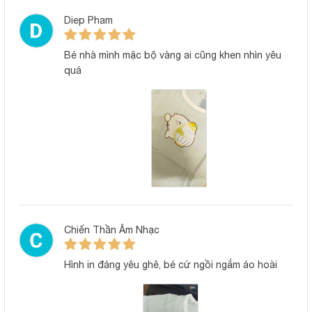
BẢNG THÔNG SỐ CHI TIẾT
Diep Pham
Chất liệu:
Petit thun lạnh, mềm nhẹ, thoáng m
Bé nhà mình mặc bộ vàng ai cũng khen nhìn yêu
quá
Thiết kế:
Áo cộc tay, phối họa tiết xinh xắn
Màu sắc & họa tiết:
Trắng in hình ngộ nghĩnh, rõ nét, p
Độ tuổi phù hợp:
Trẻ từ 3 tháng đến 24 tháng
Giặt ủi:
Có thể giặt tay hoặc giặt máy, k
màu
Đặc điểm nổi bật:
Mát mẻ, dễ mặc, màu trắng sạch sẽ, 
Chiến Thần Âm Nhạc
đổi
Hình in đáng yêu ghê, bé cứ ngồi ngắm áo hoài
Giao hàng:
Giao toàn quốc, hỗ trợ tư vấn chọ
mua