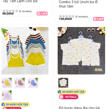
Tay Tăm Lạnh Cho Bé
Combo 3 bộ Unchi ba lỗ
thun tăm
(0 reviews)
-43%
99,000đ
(0 reviews)
-24%
139,000đ
HOTSALE
Bộ body dáng đùi cho bé