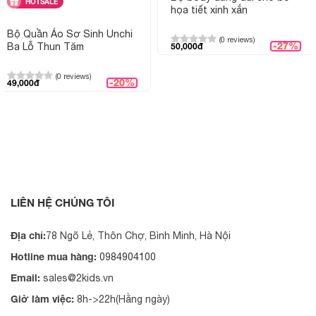
HOTSALE
họa tiết xinh xắn
Bộ Quần Áo Sơ Sinh Unchi
(0 reviews)
-27%
Ba Lỗ Thun Tăm
50,000đ
(0 reviews)
-20%
49,000đ
LIÊN HỆ CHÚNG TÔI
Địa chỉ:
78 Ngõ Lẻ, Thôn Chợ, Bình Minh, Hà Nội
Hotline mua hàng:
0984904100
Email:
sales@2kids.vn
Giờ làm việc:
8h->22h(Hằng ngày)