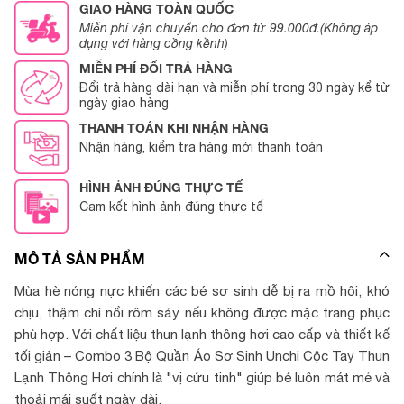
GIAO HÀNG TOÀN QUỐC
Miễn phí vận chuyển cho đơn từ 99.000đ.(Không áp
dụng với hàng cồng kềnh)
MIỄN PHÍ ĐỔI TRẢ HÀNG
Đổi trả hàng dài hạn và miễn phí trong 30 ngày kể từ
ngày giao hàng
THANH TOÁN KHI NHẬN HÀNG
Nhận hàng, kiểm tra hàng mới thanh toán
HÌNH ẢNH ĐÚNG THỰC TẾ
Cam kết hình ảnh đúng thực tế
MÔ TẢ SẢN PHẨM
Mùa hè nóng nực khiến các bé sơ sinh dễ bị ra mồ hôi, khó
chịu, thậm chí nổi rôm sảy nếu không được mặc trang phục
phù hợp. Với chất liệu thun lạnh thông hơi cao cấp và thiết kế
tối giản – Combo 3 Bộ Quần Áo Sơ Sinh Unchi Cộc Tay Thun
Lạnh Thông Hơi chính là "vị cứu tinh" giúp bé luôn mát mẻ và
thoải mái suốt ngày dài.