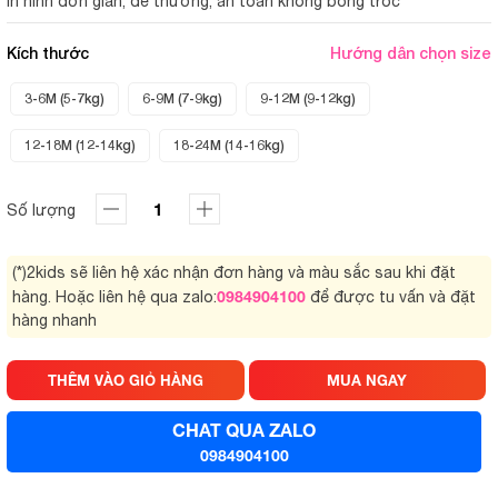
In hình đơn giản, dễ thương, an toàn không bong tróc
Kích thước
Hướng dẫn chọn size
3-6M (5-7kg)
6-9M (7-9kg)
9-12M (9-12kg)
12-18M (12-14kg)
18-24M (14-16kg)
Số lượng
(*)2kids sẽ liên hệ xác nhận đơn hàng và màu sắc sau khi đặt
0984904100
hàng. Hoặc liên hệ qua zalo:
để được tu vấn và đặt
hàng nhanh
THÊM VÀO GIỎ HÀNG
MUA NGAY
CHAT QUA ZALO
0984904100