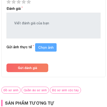
BẢNG THÔNG SỐ CHI TIẾT
*
Đánh giá
Chất liệu:
Petit mềm nhẹ, thoáng khí, thấm hú
Thiết kế:
Áo cộc tay cài chéo, quần cộc đá
Màu sắc & họa tiết:
Màu pastel nhẹ nhàng, in hình ngộ
*
Gửi ảnh thực tế
Chọn ảnh
gái
Độ tuổi phù hợp:
Trẻ từ 0 đến 9 tháng tuổi
Gửi đánh giá
Giặt ủi:
Giặt tay hoặc giặt máy, không phai
Đặc điểm nổi bật:
Mát mẻ, dễ mặc, thiết kế truyền thố
Đồ sơ sinh
Quần áo sơ sinh
Bộ sơ sinh cộc tay
Giao hàng:
Giao toàn quốc, tư vấn chọn siz
mua
SẢN PHẨM TƯƠNG TỰ