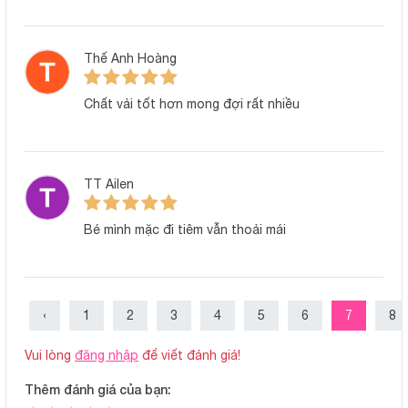
Thế Anh Hoàng
Chất vải tốt hơn mong đợi rất nhiều
TT Ailen
Bé mình mặc đi tiêm vẫn thoải mái
‹
1
2
3
4
5
6
7
8
Vui lòng
đăng nhập
để viết đánh giá!
Thông số sản phẩm
Thêm đánh giá của bạn: