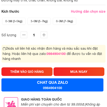
Đường may tỉ mỉ, chắc chắn, không bai, không xù
Kích thước
Hướng dẫn chọn size
0-3M (3-5kg)
3-6M (5-7kg)
6-9M (7-9kg)
Số lượng
(*)2kids sẽ liên hệ xác nhận đơn hàng và màu sắc sau khi đặt
0984904100
hàng. Hoặc liên hệ qua zalo:
để được tu vấn và đặt
hàng nhanh
THÊM VÀO GIỎ HÀNG
MUA NGAY
CHAT QUA ZALO
0984904100
GIAO HÀNG TOÀN QUỐC
Miễn phí vận chuyển cho đơn từ 99.000đ.(Không áp