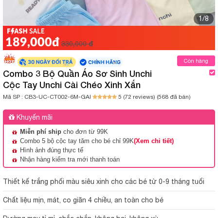
1/8
189,000đ
330,000 đ
Còn hàng
Combo 3 Bộ Quần Áo Sơ Sinh Unchi
Cộc Tay Unchi Cài Chéo Xinh Xắn
Mã SP :
CB3-UC-CT002-6M-GAI
5 (72 reviews)
(568 đã bán)
Khuyến mãi
Miễn phí ship
cho đơn từ 99K
Combo 5 bộ cộc tay tăm cho bé chỉ 99K
(Xem chi tiết)
Hình ảnh đúng thực tế
Nhận hàng kiểm tra mới thanh toán
Thiết kế trắng phối màu siêu xinh cho các bé từ 0-9 tháng tuổi
Chất liệu mịn, mát, co giãn 4 chiều, an toàn cho bé