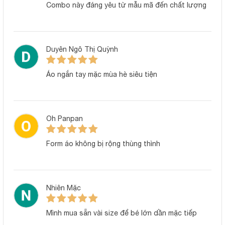
sinh động phù hợp với cả bé trai và bé gái. Hình in sắc nét, an
Combo này đáng yêu từ mẫu mã đến chất lượng
toàn, không bong tróc sau nhiều lần giặt.
Combo 3 bộ tiện lợi, tiết kiệm
Duyên Ngô Thị Quỳnh
Với 3 bộ quần áo thay đổi mỗi ngày, mẹ sẽ luôn có sẵn trang
phục sạch sẽ cho bé, đồng thời tiết kiệm chi phí hơn so với
Áo ngắn tay mặc mùa hè siêu tiện
mua lẻ từng bộ. Mỗi bộ đều được thiết kế đồng đều về chất
lượng, đảm bảo an toàn và dễ sử dụng.
Bảng size quần áo cho bé
Oh Panpan
Form áo không bị rộng thùng thình
Nhiên Mặc
Mình mua sẵn vài size để bé lớn dần mặc tiếp