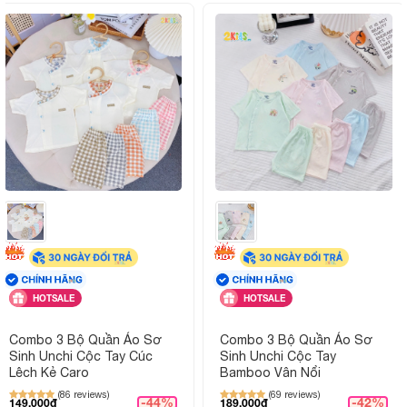
nắng gắt
Hình ảnh sản phẩm
HOTSALE
HOTSALE
Combo 3 Bộ Quần Áo Sơ
Combo 3 Bộ Quần Áo Sơ
Sinh Unchi Cộc Tay Cúc
Sinh Unchi Cộc Tay
Lệch Kẻ Caro
Bamboo Vân Nổi
(86 reviews)
(69 reviews)
-44%
-42%
149,000đ
189,000đ