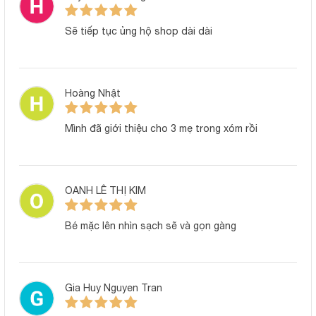
Đặc điểm sản phẩm
Sẽ tiếp tục ủng hộ shop dài dài
Vải petit mềm nhẹ, thấm hút mồ hôi tốt
Sản phẩm được may từ chất liệu petit mịn màng, nhẹ nhàng
Hoàng Nhật
và có độ thấm hút cao. Làn da bé sơ sinh vốn nhạy cảm sẽ
luôn được bảo vệ bởi lớp vải mềm mại, mát mẻ và không
Mình đã giới thiệu cho 3 mẹ trong xóm rồi
gây kích ứng – đặc biệt lý tưởng cho thời tiết xuân hè.
Áo cộc tay cài chéo – kiểu dáng dễ mặc
Thiết kế cài chéo giúp mẹ mặc đồ cho bé dễ dàng hơn,
OANH LÊ THỊ KIM
không cần luồn qua đầu phù hợp với trẻ sơ sinh trong những
tháng đầu đời khi cổ bé còn yếu. Phần áo cộc tay tạo sự
Bé mặc lên nhìn sạch sẽ và gọn gàng
thông thoáng cho bé khi vận động hoặc khi ngủ, giúp bé luôn
thoải mái trong suốt ngày dài.
Màu sắc tươi sáng, họa tiết đáng yêu
Gia Huy Nguyen Tran
Combo gồm 3 bộ có tông màu nhẹ nhàng, phối hợp họa tiết