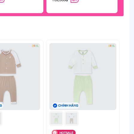
44%
-40%
HOTSALE