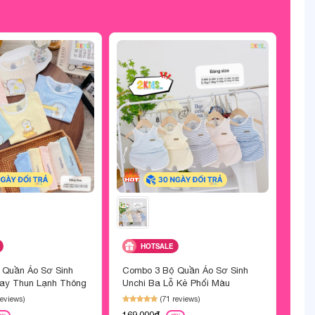
HOTSALE
 Quần Áo Sơ Sinh
Combo 3 Bộ Quần Áo Sơ Sinh
Com
Tay Thun Lạnh Thông
Unchi Ba Lỗ Kẻ Phối Màu
Unch
Ché
reviews)
(71 reviews)
169,000đ
189