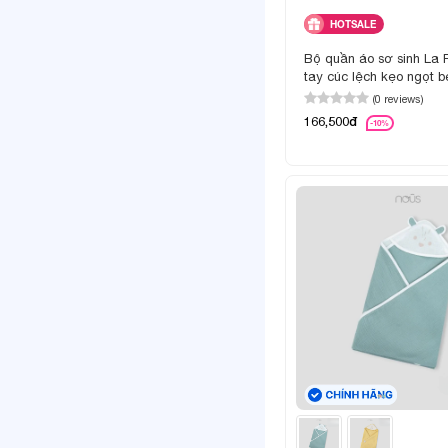
HOTSALE
Bộ quần áo sơ sinh La
tay cúc lệch kẹo ngọt b
(0 reviews)
166,500đ
-10%