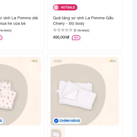
HOTSALE
ơ sinh La Pomme dài
Quà tặng sơ sinh La Pomme Gấu
 mùa hè của bé
Cherry - Bộ body
 reviews)
(0 reviews)
495,000đ
%
-10%