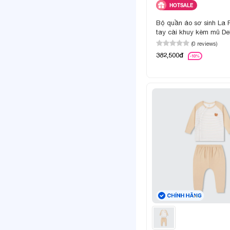
HOTSALE
Bộ quần áo sơ sinh La
tay cài khuy kèm mũ De
(0 reviews)
382,500đ
-10%