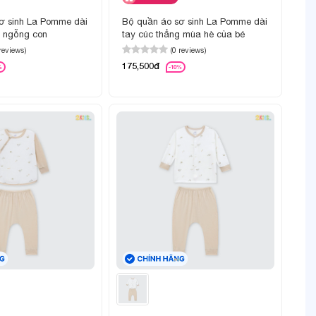
ơ sinh La Pomme dài
Bộ quần áo sơ sinh La Pomme dài
g ngỗng con
tay cúc thẳng mùa hè của bé
 reviews)
(0 reviews)
175,500đ
%
-10%