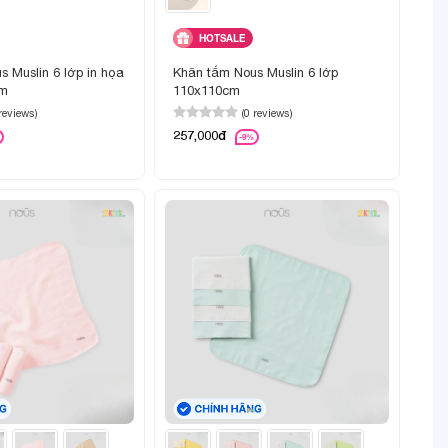
HOTSALE
 Muslin 6 lớp in họa
Khăn tắm Nous Muslin 6 lớp
cm
110x110cm
 reviews)
(0 reviews)
257,000đ
-9%