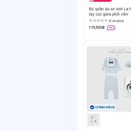
Bộ quần áo sơ sinh La
tay cúc giữa phối viền
(0 reviews)
175,500đ
-10%