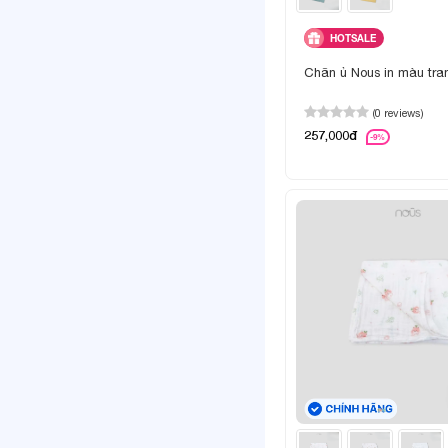
HOTSALE
Chăn ủ Nous in màu tran
(0 reviews)
257,000đ
-9%