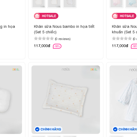
HOTSALE
HOTSALE
g in họa
Khăn sữa Nous bambo in họa tiết
Khăn sữa No
(Set 5 chiếc)
khuẩn (Set 5 
(0 reviews)
(0
117,000đ
117,000đ
-10%
-10