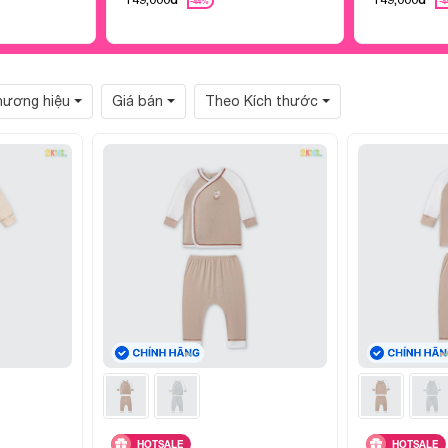
-44%
-
hương hiệu
Giá bán
Theo Kích thước
HOTSALE
HOTSALE