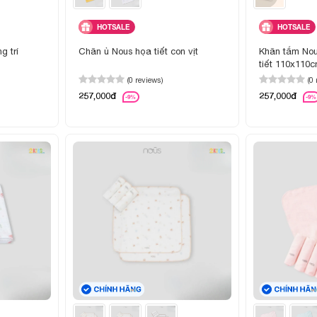
HOTSALE
HOTSALE
g trí
Chăn ủ Nous họa tiết con vịt
Khăn tắm Nous
tiết 110x110
(0 reviews)
(0
257,000đ
257,000đ
-9%
-9%