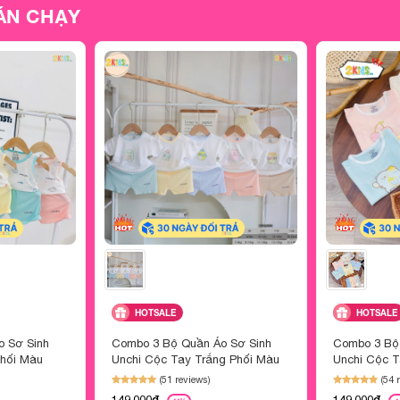
ÁN CHẠY
HOTSALE
HOTSALE
 Sơ Sinh
Combo 3 Bộ Quần Áo Sơ Sinh
Combo 3 Bộ
Phối Màu
Unchi Cộc Tay Trắng Phối Màu
Unchi Cộc 
Họa Tiết
Hơi
(51 reviews)
(54 
149,000đ
149,000đ