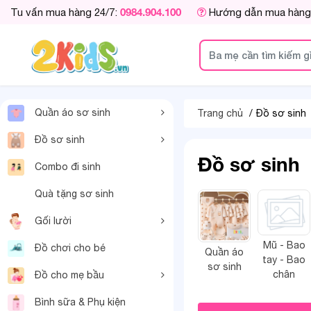
0984.904.100
Tu vấn mua hàng 24/7:
Hướng dẫn mua hàng
Quần áo sơ sinh
Trang chủ
Đồ sơ sinh
Đồ sơ sinh
Đồ sơ sinh
Combo đi sinh
Quà tặng sơ sinh
Gối lười
Mũ - Bao
Đồ chơi cho bé
Quần áo
tay - Bao
sơ sinh
chân
Đồ cho mẹ bầu
Bình sữa & Phụ kiện