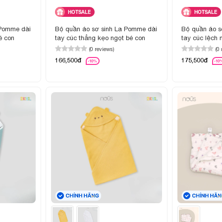
HOTSALE
HOTSALE
 Pomme dài
Bộ quần áo sơ sinh La Pomme dài
Bộ quần áo s
é con
tay cúc thẳng kẹo ngọt bé con
tay cúc lệch
(0 reviews)
(0
166,500đ
175,500đ
-10%
-10