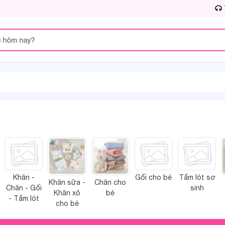
Khăn -
Gối cho bé
Tấm lót sơ
Khăn sữa -
Chăn cho
Chăn - Gối
sinh
Khăn xô
bé
- Tấm lót
cho bé