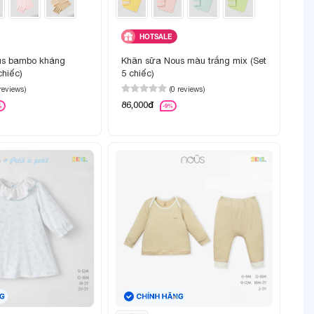
HOTSALE
us bambo kháng
Khăn sữa Nous màu trắng mix (Set
chiếc)
5 chiếc)
 reviews)
(0 reviews)
86,000đ
%
-9%