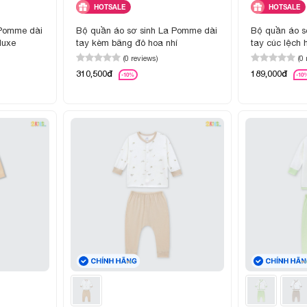
HOTSALE
HOTSALE
 Pomme dài
Bộ quần áo sơ sinh La Pomme dài
Bộ quần áo s
luxe
tay kèm băng đô hoa nhí
tay cúc lệch h
(0 reviews)
(0
310,500đ
189,000đ
-10%
-10