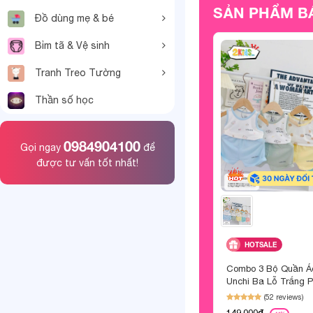
SẢN PHẨM B
Đồ dùng mẹ & bé
Bỉm tã & Vệ sinh
Tranh Treo Tường
Thần số học
0984904100
Gọi ngay
để
được tư vấn tốt nhất!
HOTSALE
Combo 3 Bộ Quần Áo
Unchi Ba Lỗ Trắng 
Họa Tiết
(52 reviews)
149,000đ