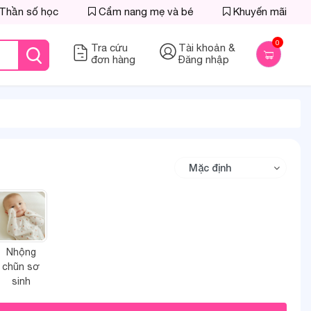
Thần số học
Cẩm nang mẹ và bé
Khuyến mãi
0
Tra cứu
Tài khoản &
đơn hàng
Đăng nhập
Nhộng
chũn sơ
sinh