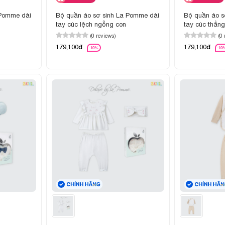
 Pomme dài
Bộ quần áo sơ sinh La Pomme dài
Bộ quần áo s
tay cúc lệch ngỗng con
tay cúc thẳn
(0 reviews)
(0
179,100đ
179,100đ
-10%
-10