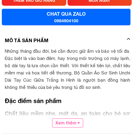
THÊM VÀO GIỎ HÀNG
MUA NGAY
CHAT QUA ZALO
0984904100
MÔ TẢ SẢN PHẨM
Những tháng đầu đời, bé cần được giữ ấm và bảo vệ tối đa.
Đặc biệt là vào ban đêm, hay trong môi trường có máy lạnh,
bộ dài tay là lựa chọn cần thiết. Với thiết kế tiện lợi, chất liệu
mềm mại và họa tiết dễ thương, Bộ Quần Áo Sơ Sinh Unchi
Dài Tay Cúc Giữa Trắng In Hình là người bạn đồng hành
không thể thiếu của bé yêu trong tủ đồ sơ sinh.
Đặc điểm sản phẩm
Chất liệu mềm nhẹ, mát da, an toàn cho bé sơ
sinh
Xem thêm
Sản phẩm sử dụng chất vải petit thun lạnh nhẹ nhàng, có độ