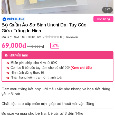
1/7
Còn hàng
Bộ Quần Áo Sơ Sinh Unchi Dài Tay Cúc
Giữa Trắng In Hình
Mã SP :
BQA-UC-DT001-6M-V
0 (0 reviews)
69,000đ
-37%
110,000 đ
Khuyến mãi
Miễn phí ship
cho đơn từ 99K
Combo 5 bộ cộc tay tăm cho bé chỉ 99K
(Xem chi tiết)
Hình ảnh đúng thực tế
Nhận hàng kiểm tra mới thanh toán
Gam màu trắng kết hợp với màu sắc nhẹ nhàng và họa tiết đáng
yêu nổi bật
Chất liệu cao cấp mềm mịn, giúp bé thoải mái vận động
Đủ size và màu cho bé trai, bé gái từ 3 đến 14kg