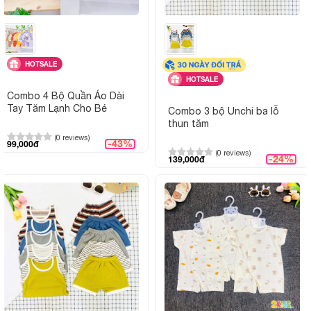
Đặc điểm nổi bật:
Mát mẻ, dễ mặc, màu trắng sạch sẽ, 
đổi
HOTSALE
Giao hàng:
Giao toàn quốc, hỗ trợ tư vấn chọ
HOTSALE
mua
Combo 4 Bộ Quần Áo Dài
Tay Tăm Lạnh Cho Bé
Combo 3 bộ Unchi ba lỗ
Hình ảnh sản phẩm
thun tăm
(0 reviews)
-43%
99,000đ
(0 reviews)
-24%
139,000đ