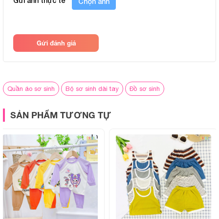
Gửi ảnh thực tế
Chọn ảnh
dàng thay đổi trang phục cho bé trong ngày, đồng thời tiết
kiệm chi phí so với mua lẻ. Các bộ có hình in khác nhau,
không gây nhàm chán khi sử dụng thường xuyên.
Gửi đánh giá
Thông số sản phẩm
BẢNG THÔNG SỐ CHI TIẾT
Quần áo sơ sinh
Bộ sơ sinh dài tay
Đồ sơ sinh
Chất liệu:
Petit thun lạnh, mềm nhẹ, thoáng m
SẢN PHẨM TƯƠNG TỰ
Thiết kế:
Áo dài tay, cúc giữa, quần dài đáp
Màu sắc & họa tiết:
Trắng in hình ngộ nghĩnh, rõ nét, p
Độ tuổi phù hợp:
Trẻ từ 0 đến 9 tháng tuổi
Giặt ủi:
Có thể giặt tay hoặc giặt máy, k
màu