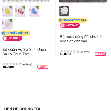
HOTSALE
Bộ body dáng đùi cho bé
HOTSALE
họa tiết xinh xắn
Bộ Quần Áo Sơ Sinh Unchi
(0 reviews)
-27%
Ba Lỗ Thun Tăm
50,000đ
(0 reviews)
-20%
49,000đ
LIÊN HỆ CHÚNG TÔI