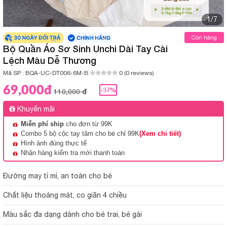
1/7
Còn hàng
Bộ Quần Áo Sơ Sinh Unchi Dài Tay Cài
Lệch Màu Dễ Thương
Mã SP :
BQA-UC-DT006-6M-B
0 (0 reviews)
69,000đ
-37%
110,000 đ
Khuyến mãi
Miễn phí ship
cho đơn từ 99K
Combo 5 bộ cộc tay tăm cho bé chỉ 99K
(Xem chi tiết)
Hình ảnh đúng thực tế
Nhận hàng kiểm tra mới thanh toán
Đường may tỉ mỉ, an toàn cho bé
Chất liệu thoáng mát, co giãn 4 chiều
Màu sắc đa dạng dành cho bé trai, bé gái