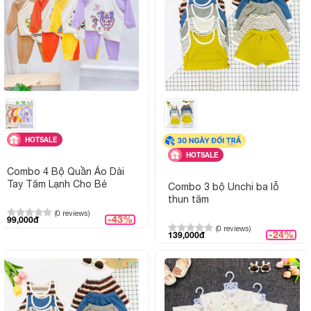
Chất liệu:
Vải petit cao cấp, co giãn 4 chiều,
Kiểu dáng:
Dài tay, cài lệch truyền thống, bo 
Màu sắc:
Xanh, Trắng, Hồng, Be
Độ tuổi phù hợp:
Trẻ từ 0 đến 9 tháng tuổi
Giặt ủi:
Giặt tay hoặc giặt máy, không phai
HOTSALE
HOTSALE
Giao hàng:
Giao toàn quốc, hỗ trợ tư vấn size
Combo 4 Bộ Quần Áo Dài
Tay Tăm Lạnh Cho Bé
Combo 3 bộ Unchi ba lỗ
thun tăm
Hình ảnh sản phẩm
(0 reviews)
-43%
99,000đ
(0 reviews)
-24%
139,000đ