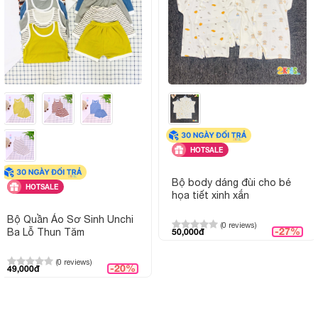
HOTSALE
Bộ body dáng đùi cho bé
HOTSALE
họa tiết xinh xắn
Bộ Quần Áo Sơ Sinh Unchi
(0 reviews)
-27%
Ba Lỗ Thun Tăm
50,000đ
(0 reviews)
-20%
49,000đ