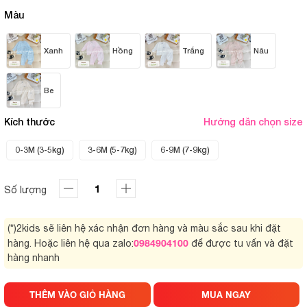
Màu
Xanh
Hồng
Trắng
Nâu
Be
Kích thước
Hướng dẫn chọn size
0-3M (3-5kg)
3-6M (5-7kg)
6-9M (7-9kg)
Số lượng
(*)2kids sẽ liên hệ xác nhận đơn hàng và màu sắc sau khi đặt
0984904100
hàng. Hoặc liên hệ qua zalo:
để được tu vấn và đặt
hàng nhanh
THÊM VÀO GIỎ HÀNG
MUA NGAY