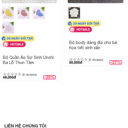
HOTSALE
Bộ body dáng đùi cho bé
HOTSALE
họa tiết xinh xắn
Bộ Quần Áo Sơ Sinh Unchi
(0 reviews)
-27%
Ba Lỗ Thun Tăm
50,000đ
(0 reviews)
-20%
49,000đ
LIÊN HỆ CHÚNG TÔI