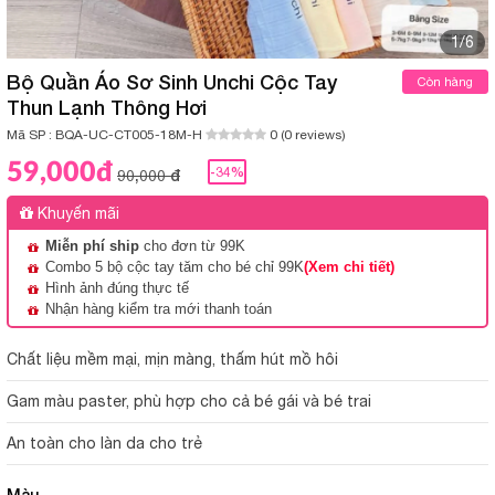
1/6
Bộ Quần Áo Sơ Sinh Unchi Cộc Tay
Còn hàng
Thun Lạnh Thông Hơi
Mã SP :
BQA-UC-CT005-18M-H
0 (0 reviews)
59,000đ
-34%
90,000 đ
Khuyến mãi
Miễn phí ship
cho đơn từ 99K
Combo 5 bộ cộc tay tăm cho bé chỉ 99K
(Xem chi tiết)
Hình ảnh đúng thực tế
Nhận hàng kiểm tra mới thanh toán
Chất liệu mềm mại, mịn màng, thấm hút mồ hôi
Gam màu paster, phù hợp cho cả bé gái và bé trai
An toàn cho làn da cho trẻ
Màu