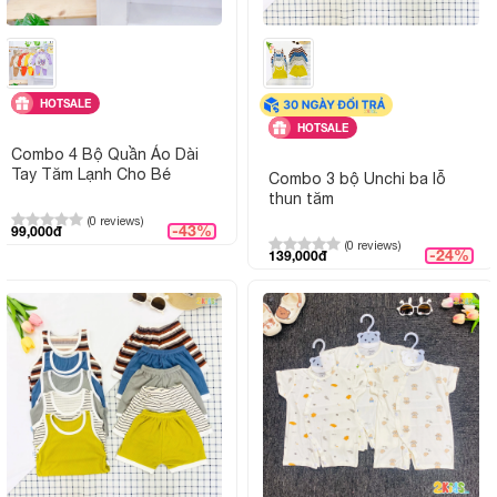
màu
Đặc điểm nổi bật:
Mát mẻ, dễ mặc, màu trắng sạch sẽ, 
đổi
HOTSALE
HOTSALE
Giao hàng:
Giao toàn quốc, hỗ trợ tư vấn chọ
Combo 4 Bộ Quần Áo Dài
mua
Tay Tăm Lạnh Cho Bé
Combo 3 bộ Unchi ba lỗ
thun tăm
(0 reviews)
Hình ảnh sản phẩm
-43%
99,000đ
(0 reviews)
-24%
139,000đ