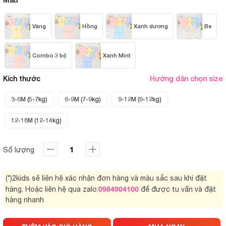
Vàng
Hồng
Xanh dương
Be
Combo 3 bộ
Xanh Mint
Kích thước
Hướng dẫn chọn size
3-6M (5-7kg)
6-9M (7-9kg)
9-12M (9-12kg)
12-18M (12-14kg)
Số lượng
(*)2kids sẽ liên hệ xác nhận đơn hàng và màu sắc sau khi đặt
0984904100
hàng. Hoặc liên hệ qua zalo:
để được tu vấn và đặt
hàng nhanh