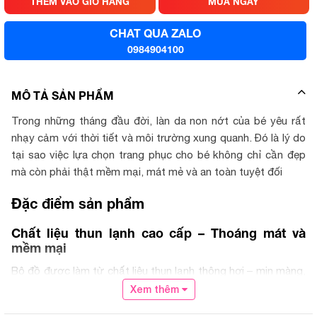
THÊM VÀO GIỎ HÀNG
MUA NGAY
CHAT QUA ZALO
0984904100
MÔ TẢ SẢN PHẨM
Trong những tháng đầu đời, làn da non nớt của bé yêu rất
nhạy cảm với thời tiết và môi trường xung quanh. Đó là lý do
tại sao việc lựa chọn trang phục cho bé không chỉ cần đẹp
mà còn phải thật mềm mại, mát mẻ và an toàn tuyệt đối
Đặc điểm sản phẩm
Chất liệu thun lạnh cao cấp – Thoáng mát và
mềm mại
Bộ đồ được làm từ chất liệu thun lạnh thông hơi – mịn màng,
có độ co giãn nhẹ, không bám dính vào da bé. Chất vải này
Xem thêm
có đặc tính lạnh tự nhiên, giúp làm dịu nhiệt độ cơ thể, đem