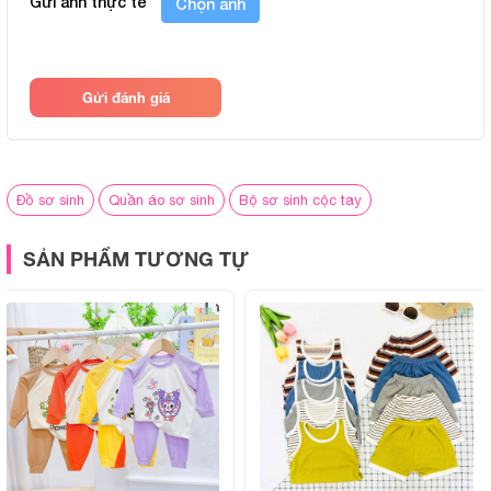
Gửi ảnh thực tế
Chọn ảnh
Thiết kế áo cài giữa giúp việc thay đồ và mặc vào cho bé trở
nên nhanh chóng và dễ dàng, không cần phải luồn qua đầu
khiến bé khó chịu.
Gửi đánh giá
Thông số sản phẩm
BẢNG THÔNG SỐ CHI TIẾT
Đồ sơ sinh
Quần áo sơ sinh
Bộ sơ sinh cộc tay
Chất liệu:
Petit thun lạnh, mềm nhẹ, thoáng m
SẢN PHẨM TƯƠNG TỰ
Thiết kế:
Áo cộc tay, thiết kế phối viền
Màu sắc & họa tiết:
Gam màu Paster in hình ngộ nghĩn
trai & bé gái
Độ tuổi phù hợp:
Trẻ từ 3 tháng đến 24 tháng
Giặt ủi:
Có thể giặt tay hoặc giặt máy, k