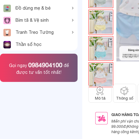
Đồ dùng mẹ & bé
Bỉm tã & Vệ sinh
Tranh Treo Tường
Thần số học
0984904100
Gọi ngay
để
được tư vấn tốt nhất!
Mô tả
Thông số
GIAO HÀNG T
Miễn phí vận ch
99.000đ.(Không 
hàng cồng kềnh