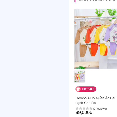
Giao hàng:
Hình ảnh sản
HOTSALE
Combo 4 Bộ Quần Áo Dài
Lạnh Cho Bé
(0 reviews)
99,000đ