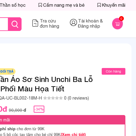
Thần số học
Cẩm nang mẹ và bé
Khuyến mãi
0
Tra cứu
Tài khoản &
đơn hàng
Đăng nhập
Còn hàng
ần Áo Sơ Sinh Unchi Ba Lỗ
 Phối Màu Họa Tiết
QA-UC-BL002-18M-H
0 (0 reviews)
0đ
-34%
90,000 đ
n mãi
phí ship
cho đơn từ 99K
 5 bộ cộc tay tăm cho bé chỉ 99K
(Xem chi tiết)