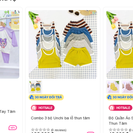
Giao toàn quốc, hỗ trợ tư vấn chọn size phù hợp trước k
 phẩm
HOTSALE
HOTSALE
 Tay Tăm
Combo 3 bộ Unchi ba lỗ thun tăm
Bộ Quần Áo S
Thun Tăm
-43%
(0 reviews)
(0