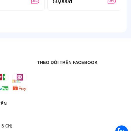
50,000đ
-20%
-27%
THEO DÕI TRÊN FACEBOOK
YẾN
7 & CN
)