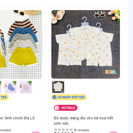
hi mua
HOTSALE
ơ Sinh Unchi Ba Lỗ
Bộ body dáng đùi cho bé họa tiết
xinh xắn
 reviews)
(0 reviews)