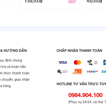
139,000đ
49,000đ
-24%
 & HƯỚNG DẪN
CHẤP NHẬN THANH TOÁN
quy định chung
/trả và hoàn tiền
nh thức thanh toán
n chuyển, giao nhận
HOTLINE TƯ VẤN TRỰC TU
a hàng
0984.904.100
(
Phục vụ 24/24, cả thứ 