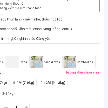
ảnh đúng thực tế
hàng kiểm tra mới thanh toán
Petit thun lạnh – mềm, nhẹ, thấm hút tốt
ster phối viền màu (xanh, vàng, hồng, cam...)
n hình nghộ nghĩnh siêu đáng yêu
ng
Hồng
Xanh dương
Combo 3 bộ
c
Hướng dẫn chọn size
7kg)
6-9M (7-9kg)
9-12M (9-12kg)
(12-14kg)