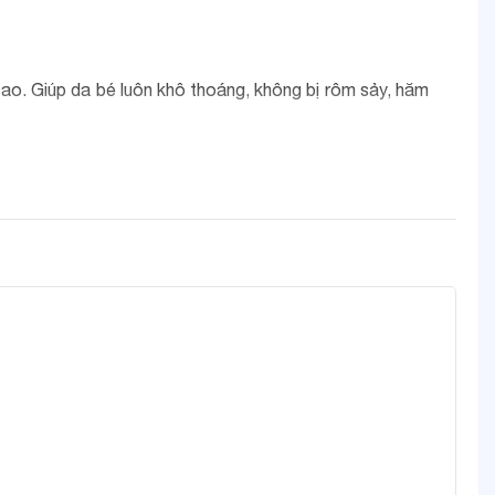
ao. Giúp da bé luôn khô thoáng, không bị rôm sảy, hăm
bó. Thiết kế phù hợp mặc ở nhà, lúc
bé chơi
, hoặc mặc
 Viền cổ, nách hoặc gấu quần được phối màu nổi bật giúp
g gây cộm hoặc ngứa ngáy cho bé. Phần cạp quần được