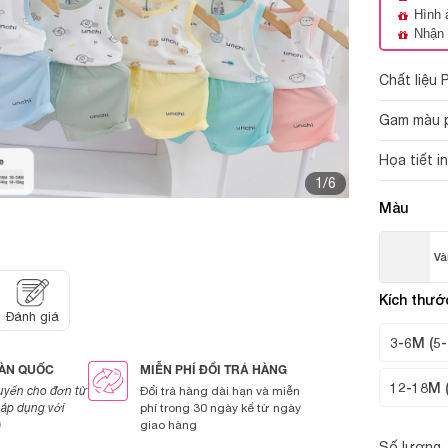
Hình 
Nhận 
Chất liệu 
Gam màu pa
Họa tiết i
1/6
Màu
Và
Kích thướ
Đánh giá
3-6M (5-
OÀN QUỐC
MIỄN PHÍ ĐỔI TRẢ HÀNG
12-18M 
uyển cho đơn từ
Đổi trả hàng dài hạn và miễn
áp dụng với
phí trong 30 ngày kể từ ngày
)
giao hàng
Số lượng