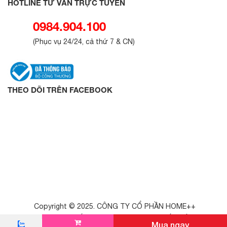
HOTLINE TƯ VẤN TRỰC TUYẾN
0984.904.100
(
Phục vụ 24/24, cả thứ 7 & CN
)
THEO DÕI TRÊN FACEBOOK
Copyright © 2025. CÔNG TY CỔ PHẦN HOME++
GPKD - 0111076477, Cấp ngày: 04/06/2025. Nơi cấp: Sở KH&ĐT Hà
Mua ngay