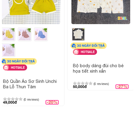
HOTSALE
Bộ body dáng đùi cho bé
HOTSALE
họa tiết xinh xắn
Bộ Quần Áo Sơ Sinh Unchi
(0 reviews)
-27%
Ba Lỗ Thun Tăm
50,000đ
(0 reviews)
-20%
49,000đ