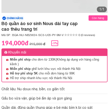
1/1
Còn hàng
Bộ quần áo sơ sinh Nous dài tay cạp
cao thêu trang trí
Mã SP :
BQA-NU-NB2W24-SC3-U05-PY-9M-V
0 (0 reviews)
194,000đ
-9%
215,000 đ
Khuyến mãi
Miễn phí ship
cho đơn từ 130K(Không áp dụng với hàng cồng
kềnh )
Miễn phí ship
ghế lười khu vực nôi thành Hà Nội
Hỗ trợ phí ship 5K
cho mỗi đơn hàng từ 99K
Hỗ trợ ship nhanh khu vực nội thành Hà Nội
Chất liệu: Nu doux nhẹ, bền, co giãn tốt
Gấu bo vừa vặn, giúp bé ấm áp và gọn gàng
Quần dài, đũng quần thụng giúp e bé mặc bỉm k bị cọ sát