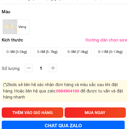
Màu
Vàng
Kích thước
Hướng dẫn chọn size
0-3M (3-5kg)
3-6M (5-7kg)
6-9M (7-9kg)
9-12M (9-12kg)
Số lượng
(*)2kids sẽ liên hệ xác nhận đơn hàng và màu sắc sau khi đặt
0984904100
hàng. Hoặc liên hệ qua zalo:
để được tu vấn và đặt
hàng nhanh
THÊM VÀO GIỎ HÀNG
MUA NGAY
CHAT QUA ZALO