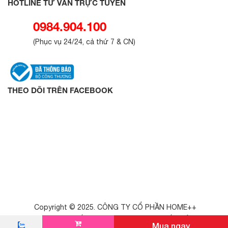
HOTLINE TƯ VẤN TRỰC TUYẾN
0984.904.100
(
Phục vụ 24/24, cả thứ 7 & CN
)
THEO DÕI TRÊN FACEBOOK
Copyright © 2025. CÔNG TY CỔ PHẦN HOME++
GPKD - 0111076477, Cấp ngày: 04/06/2025. Nơi cấp: Sở KH&ĐT Hà
Mua ngay