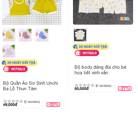
HOTSALE
Bộ body dáng đùi cho bé
HOTSALE
họa tiết xinh xắn
Bộ Quần Áo Sơ Sinh Unchi
(0 reviews)
-27%
Ba Lỗ Thun Tăm
50,000đ
(0 reviews)
-20%
49,000đ