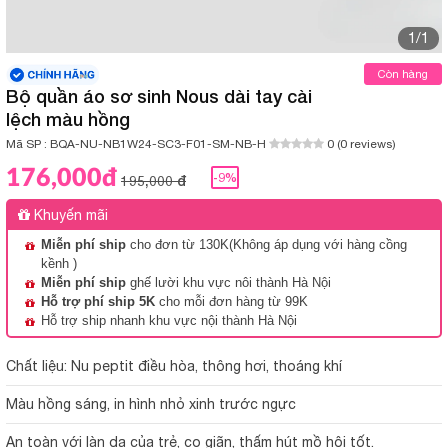
1/1
Còn hàng
Bộ quần áo sơ sinh Nous dài tay cài
lệch màu hồng
Mã SP :
BQA-NU-NB1W24-SC3-F01-SM-NB-H
0 (0 reviews)
176,000đ
-9%
195,000 đ
Khuyến mãi
Miễn phí ship
cho đơn từ 130K(Không áp dụng với hàng cồng
kềnh )
Miễn phí ship
ghế lười khu vực nôi thành Hà Nội
Hỗ trợ phí ship 5K
cho mỗi đơn hàng từ 99K
Hỗ trợ ship nhanh khu vực nội thành Hà Nội
Chất liệu: Nu peptit điều hòa, thông hơi, thoáng khí
Màu hồng sáng, in hình nhỏ xinh trước ngực
An toàn với làn da của trẻ, co giãn, thấm hút mồ hôi tốt.