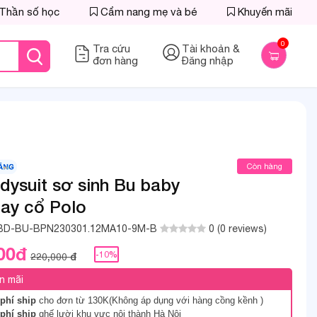
Thần số học
Cẩm nang mẹ và bé
Khuyến mãi
0
Tra cứu
Tài khoản &
đơn hàng
Đăng nhập
Còn hàng
dysuit sơ sinh Bu baby
tay cổ Polo
BD-BU-BPN230301.12MA10-9M-B
0 (0 reviews)
00đ
-10%
220,000 đ
n mãi
phí ship
cho đơn từ 130K(Không áp dụng với hàng cồng kềnh )
phí ship
ghế lười khu vực nôi thành Hà Nội