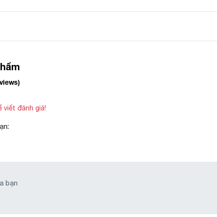
phẩm
eviews)
 viết đánh giá!
ạn: