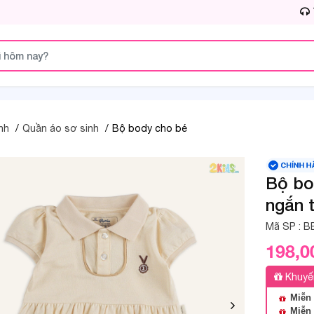
nh
Quần áo sơ sinh
Bộ body cho bé
Bộ bo
ngắn 
Mã SP :
B
198,0
Khuyế
Miễn 
Miễn 