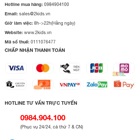
Hotline mua hàng:
0984904100
Email:
sales@2kids.vn
Giờ làm việc:
8h->22h(Hằng ngày)
Website:
www.2kids.vn
Mã số thuế:
0111076477
CHẤP NHẬN THANH TOÁN
HOTLINE TƯ VẤN TRỰC TUYẾN
0984.904.100
(
Phục vụ 24/24, cả thứ 7 & CN
)