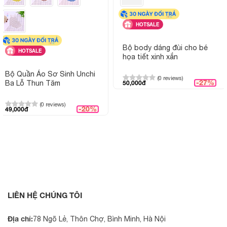
HOTSALE
Bộ body dáng đùi cho bé
HOTSALE
họa tiết xinh xắn
Bộ Quần Áo Sơ Sinh Unchi
(0 reviews)
-27%
Ba Lỗ Thun Tăm
50,000đ
(0 reviews)
-20%
49,000đ
LIÊN HỆ CHÚNG TÔI
Địa chỉ:
78 Ngõ Lẻ, Thôn Chợ, Bình Minh, Hà Nội