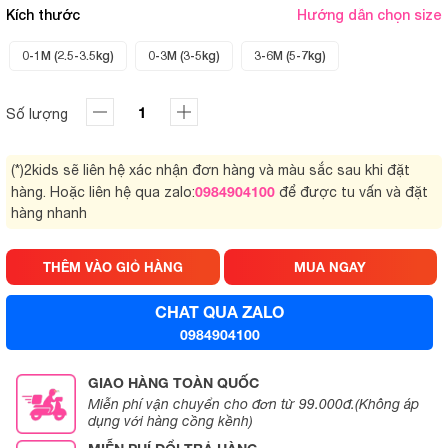
Kích thước
Hướng dẫn chọn size
0-1M (2.5-3.5kg)
0-3M (3-5kg)
3-6M (5-7kg)
Số lượng
(*)2kids sẽ liên hệ xác nhận đơn hàng và màu sắc sau khi đặt
0984904100
hàng. Hoặc liên hệ qua zalo:
để được tu vấn và đặt
hàng nhanh
THÊM VÀO GIỎ HÀNG
MUA NGAY
CHAT QUA ZALO
0984904100
GIAO HÀNG TOÀN QUỐC
Miễn phí vận chuyển cho đơn từ 99.000đ.(Không áp
dụng với hàng cồng kềnh)