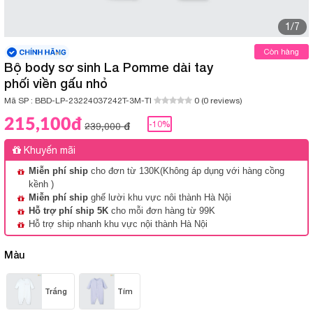
1/7
Còn hàng
Bộ body sơ sinh La Pomme dài tay
phối viền gấu nhỏ
Mã SP :
BBD-LP-23224037242T-3M-TI
0 (0 reviews)
215,100đ
-10%
239,000 đ
Khuyến mãi
Miễn phí ship
cho đơn từ 130K(Không áp dụng với hàng cồng
kềnh )
Miễn phí ship
ghế lười khu vực nôi thành Hà Nội
Hỗ trợ phí ship 5K
cho mỗi đơn hàng từ 99K
Hỗ trợ ship nhanh khu vực nội thành Hà Nội
Màu
Trắng
Tím