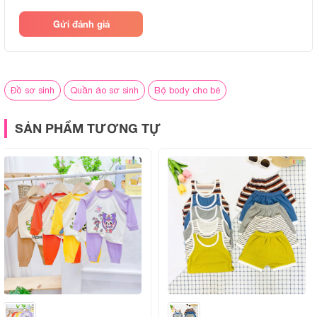
Gửi đánh giá
Đồ sơ sinh
Quần áo sơ sinh
Bộ body cho bé
SẢN PHẨM TƯƠNG TỰ