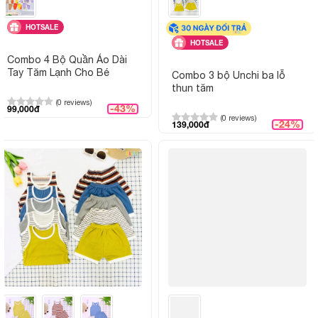
HOTSALE
HOTSALE
Combo 4 Bộ Quần Áo Dài
Tay Tăm Lạnh Cho Bé
Combo 3 bộ Unchi ba lỗ
thun tăm
(0 reviews)
-43%
99,000đ
(0 reviews)
-24%
139,000đ