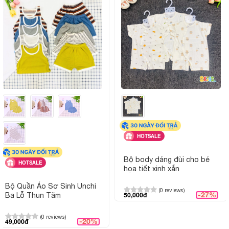
HOTSALE
Bộ body dáng đùi cho bé
HOTSALE
họa tiết xinh xắn
Bộ Quần Áo Sơ Sinh Unchi
(0 reviews)
-27%
Ba Lỗ Thun Tăm
50,000đ
(0 reviews)
-20%
49,000đ