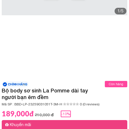
1/5
Còn hàng
Bộ body sơ sinh La Pomme dài tay
người bạn êm đềm
Mã SP :
BBD-LP-23259031051T-3M-H
0 (0 reviews)
189,000đ
-10%
210,000 đ
Khuyến mãi