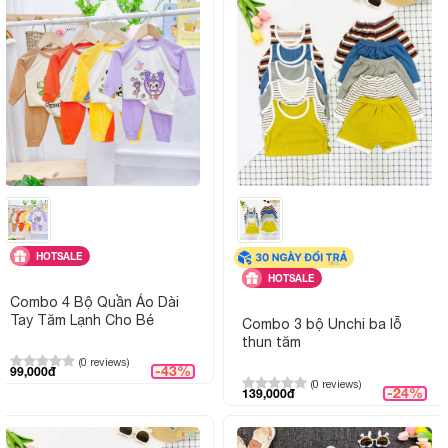
HOTSALE
HOTSALE
Combo 4 Bộ Quần Áo Dài
Tay Tăm Lạnh Cho Bé
Combo 3 bộ Unchi ba lỗ
thun tăm
(0 reviews)
-43%
99,000đ
(0 reviews)
-24%
139,000đ