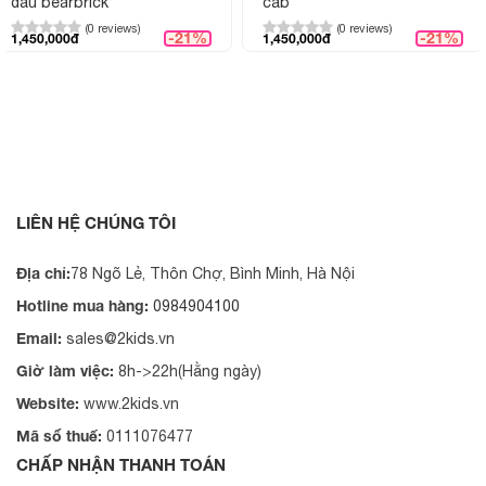
gấu bearbrick
cấp
Cách sử dụng đúng cách
(0 reviews)
(0 reviews)
-21%
-21%
1,450,000đ
1,450,000đ
Bất kỳ sản phẩm nào cũng cần sử dụng và bảo quản đúng
cách để đảm bảo độ bền đẹp và có tuổi thọ cao. Khi sử dụng
tranh đèn led, bạn cũng lưu ý một số điều dưới đây giúp
2Kids nhé!
Tránh để sản phẩm tiếp xúc trực tiếp với ánh sáng mặt
trời
Định kỳ vệ sinh sạch sẽ, giữ sạch bề mặt sản phẩm
LIÊN HỆ CHÚNG TÔI
Tránh lắp đặt sản phẩm ở nơi tiếp xúc trực tiếp với
nước, ẩm thấp
Địa chỉ:
78 Ngõ Lẻ, Thôn Chợ, Bình Minh, Hà Nội
Kết nối sản phẩm với nguồn điện ổn định, an toàn
Hotline mua hàng:
0984904100
Hình ảnh thực tế
Email:
sales@2kids.vn
Giờ làm việc:
8h->22h(Hằng ngày)
Website:
www.2kids.vn
Mã số thuế:
0111076477
CHẤP NHẬN THANH TOÁN