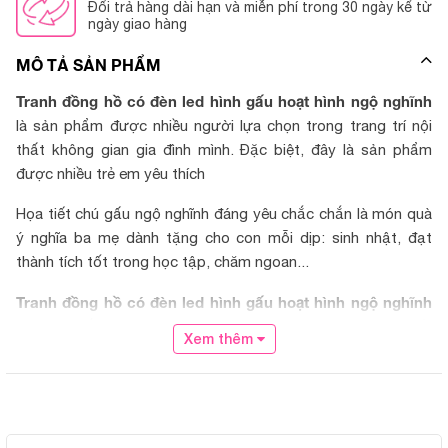
Đổi trả hàng dài hạn và miễn phí trong 30 ngày kể từ
ngày giao hàng
MÔ TẢ SẢN PHẨM
Tranh đồng hồ có đèn led hình gấu hoạt hình ngộ nghĩnh
là sản phẩm được nhiều người lựa chọn trong trang trí nội
thất không gian gia đình mình. Đặc biệt, đây là sản phẩm
được nhiều trẻ em yêu thích
Họa tiết chú gấu ngộ nghĩnh đáng yêu chắc chắn là món quà
ý nghĩa ba mẹ dành tặng cho con mỗi dịp: sinh nhật, đạt
thành tích tốt trong học tập, chăm ngoan...
Tranh đồng hồ có đèn led hình gấu hoạt hình ngộ nghĩnh
với màu sắc nhã nhặn cùng ánh sáng vàng của đèn led rất
Xem thêm
tạo cảm giác dễ chịu cho người nhìn. Nó phù hợp với trang trí
phòng khách, phòng ngủ, phòng cho bé, phòng ăn
Thông số sản phẩm