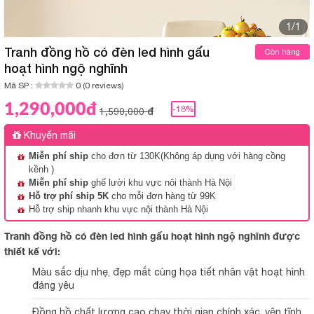
1/1
Tranh đồng hồ có đèn led hình gấu
Còn hàng
hoạt hình ngộ nghĩnh
Mã SP :
0 (0 reviews)
1,290,000đ
-18%
1,590,000 đ
Khuyến mãi
Miễn phí ship
cho đơn từ 130K(Không áp dụng với hàng cồng
kềnh )
Miễn phí ship
ghế lười khu vực nôi thành Hà Nội
Hỗ trợ phí ship 5K
cho mỗi đơn hàng từ 99K
Hỗ trợ ship nhanh khu vực nội thành Hà Nội
Tranh đồng hồ có đèn led hình gấu hoạt hình ngộ nghĩnh được
thiết kế với:
Màu sắc dịu nhẹ, đẹp mắt cùng họa tiết nhân vật hoạt hình
đáng yêu
Đồng hồ chất lượng cao chạy thời gian chính xác, yên tĩnh