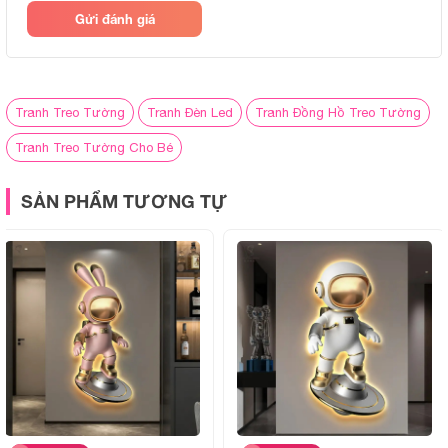
Quà tặng:
Quà tặng tân gia
Gửi đánh giá
Quà tặng sinh nhật
Quà tặng cho bé
Tranh Treo Tường
Tranh Đèn Led
Tranh Đồng Hồ Treo Tường
Quà khai trương
Tranh Treo Tường Cho Bé
Quà cưới
SẢN PHẨM TƯƠNG TỰ
Ánh sáng đèn:
Ánh sáng vàng ấm cúng
Cấu tạo sản phẩm
Tranh đèn led có cấu tạo gồm 2 phần chính: Phần tranh và
Phần đền led
Phần tranh:
Được trang trí với hình ảnh, bức tranh hoặc
các hoa văn nghệ thuật.
Phần đèn led:
Đèn led chính là phần hỗ trợ chiếu sáng
cho không gian thiết kế của bạn. Nó được thiết kế với