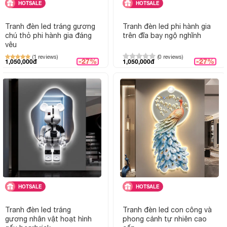
HOTSALE
HOTSALE
các loại áng sáng tùy thuộc vào từng thiết kế riêng.
Tranh đèn led tráng gương
Tranh đèn led phi hành gia
Ánh sáng vàng:
Tạo sự ấm cúng, sang trọng và
chú thỏ phi hành gia đáng
trên đĩa bay ngộ nghĩnh
làm dịu mắt người dùng.
yêu
Ánh sáng trắng:
Màu sắc gần nhất với ánh sáng
(1 reviews)
(0 reviews)
thiên nhiên
-27%
-27%
1,050,000đ
1,050,000đ
Ánh sáng trung tính:
Sự kết hợp hài hòa và tạo sự
nhã nhặn nhưng không đơn điệu
Đặc điểm sản phẩm
Sản phẩm là sự kết hợp tinh tế giữa bức
tranh treo
tường
và đèn led chiếu sáng.
Làm đẹp cho không gian sống hoặc làm việc, tạo điểm
nhấn trang trí nội thất.
Phù hợp với mọi phong cách nội thất: Phòng khách,
phòng ngủ, phòng cho bé, sảnh lớn, nhà hàng, khách
HOTSALE
HOTSALE
sạn..
Nó thực sự thu hút mọi ánh nhìn và được mọi người
Tranh đèn led tráng
Tranh đèn led con công và
yêu thích
gương nhân vật hoạt hình
phong cảnh tự nhiên cao