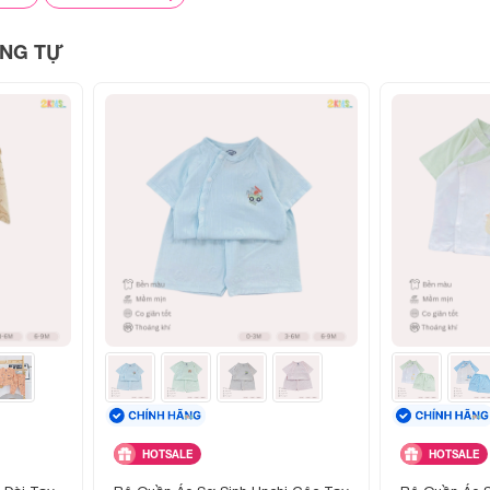
Có thể giặt tay hoặc giặt máy, không bai dão, không phai 
NG TỰ
Mát mẻ, dễ mặc, màu trắng sạch sẽ, in hình đẹp, tiện lợi th
Giao toàn quốc, hỗ trợ tư vấn chọn size phù hợp trước k
 phẩm
HOTSALE
HOTSALE