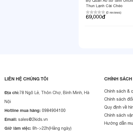
Bộ Quần Áo Sơ Sinh Unchi
Thun Lạnh Cài Chéo
(0 reviews)
69,000đ
LIÊN HỆ CHÚNG TÔI
CHÍNH SÁCH
Chính sách & 
Địa chỉ:
78 Ngõ Lẻ, Thôn Chợ, Bình Minh, Hà
Chính sách đổi
Nội
Quy định về hì
Hotline mua hàng:
0984904100
Chính sách vậ
Email:
sales@2kids.vn
Hướng dẫn mu
Giờ làm việc:
8h->22h(Hằng ngày)