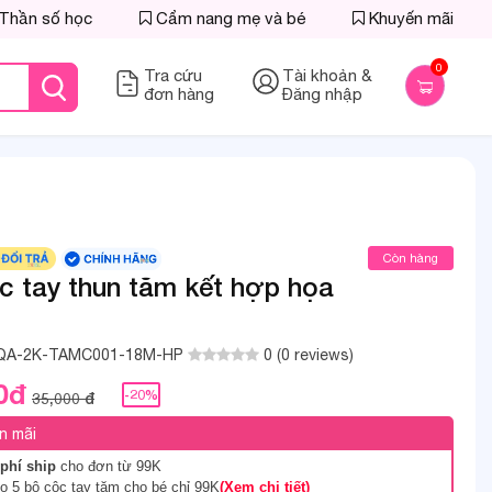
Thần số học
Cẩm nang mẹ và bé
Khuyến mãi
0
Tra cứu
Tài khoản &
đơn hàng
Đăng nhập
Còn hàng
c tay thun tăm kết hợp họa
QA-2K-TAMC001-18M-HP
0 (0 reviews)
0đ
-20%
35,000 đ
n mãi
phí ship
cho đơn từ 99K
 5 bộ cộc tay tăm cho bé chỉ 99K
(Xem chi tiết)