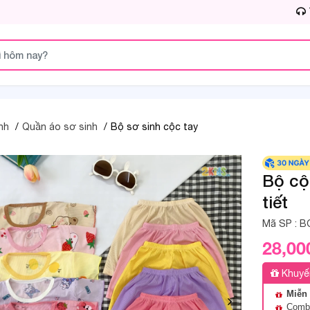
nh
Quần áo sơ sinh
Bộ sơ sinh cộc tay
Bộ cộ
tiết
Mã SP :
B
28,00
Khuyế
Miễn 
Combo