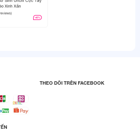
ơ Sinh Unchi Cộc Tay
éo Xinh Xắn
 reviews)
-40%
THEO DÕI TRÊN FACEBOOK
YẾN