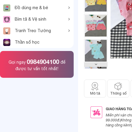
Đồ dùng mẹ & bé
Bỉm tã & Vệ sinh
Tranh Treo Tường
Thần số học
0984904100
Gọi ngay
để
được tư vấn tốt nhất!
Mô tả
Thông số
GIAO HÀNG T
Miễn phí vận ch
99.000đ.(Không 
hàng cồng kềnh