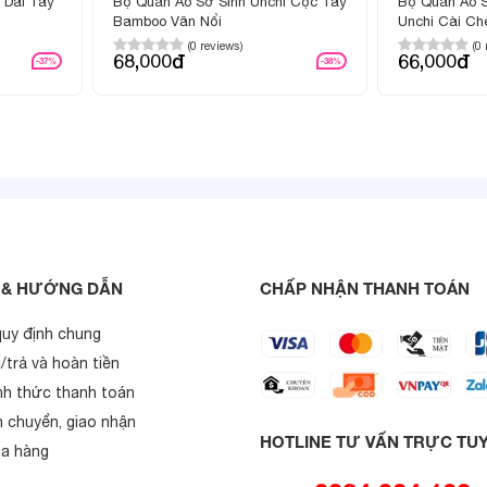
 Dài Tay
Bộ Quần Áo Sơ Sinh Unchi Cộc Tay
Bộ Quần Áo S
Bamboo Vân Nổi
Unchi Cài Ch
(0 reviews)
(0
68,000đ
66,000đ
-37%
-38%
 & HƯỚNG DẪN
CHẤP NHẬN THANH TOÁN
quy định chung
/trả và hoàn tiền
nh thức thanh toán
n chuyển, giao nhận
HOTLINE TƯ VẤN TRỰC TU
a hàng