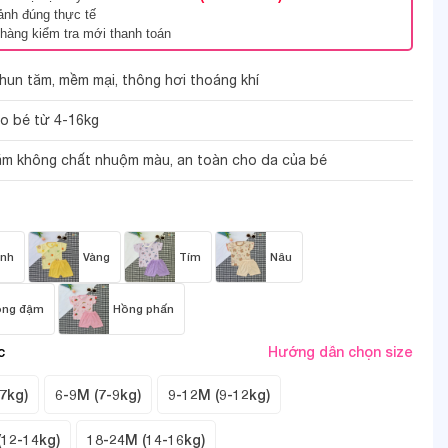
ảnh đúng thực tế
hàng kiểm tra mới thanh toán
thun tăm, mềm mại, thông hơi thoáng khí
ho bé từ 4-16kg
ăm không chất nhuộm màu, an toàn cho da của bé
2/10
nh
Vàng
Tím
Nâu
ồng đậm
Hồng phấn
c
Hướng dẫn chọn size
7kg)
6-9M (7-9kg)
9-12M (9-12kg)
(12-14kg)
18-24M (14-16kg)