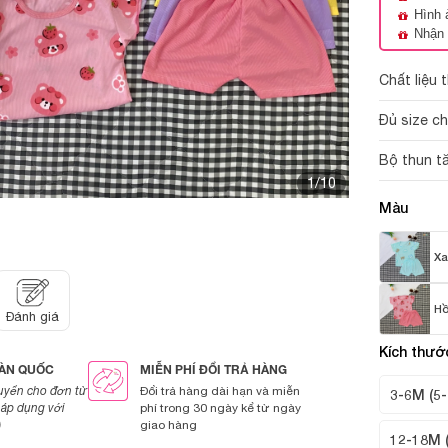
Hình 
Nhận 
Chất liệu 
Đủ size c
Bộ thun t
1/10
Màu
Xa
H
Đánh giá
Kích thướ
OÀN QUỐC
MIỄN PHÍ ĐỔI TRẢ HÀNG
uyển cho đơn từ
Đổi trả hàng dài hạn và miễn
3-6M (5-
áp dụng với
phí trong 30 ngày kể từ ngày
)
giao hàng
12-18M 