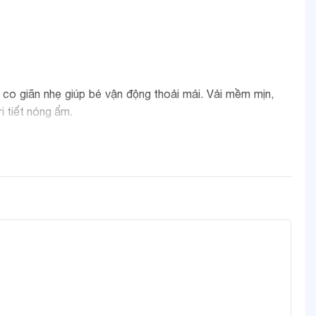
ộ co giãn nhẹ giúp bé vận động thoải mái. Vải mềm mịn,
i tiết nóng ẩm.
 cho bé mà không làm bé bị gò bó hay khó chịu. Phần
t. Các hình in mang màu sắc tươi sáng nhưng nhẹ nhàng,
ữ dáng gọn gàng mà không gây khó chịu cho bé khi cử