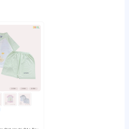
màu
ay đổi
hi mua