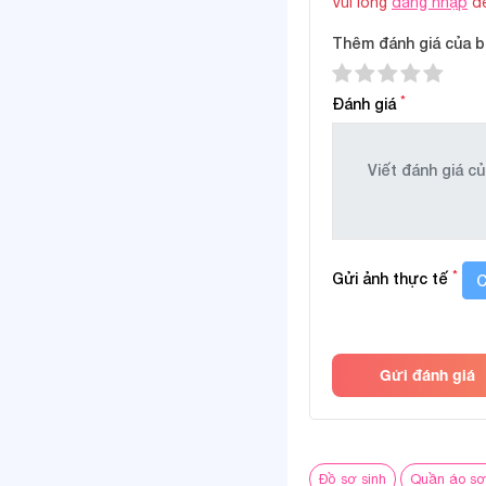
Vui lòng
đăng nhập
để
động.
Thêm đánh giá của b
Dễ phối, nhanh
Bộ đồ đơn giản như
*
Đánh giá
khi giặt – tiết kiệm
Thông số sản
*
Gửi ảnh thực tế
C
Chất liệu:
Thiết kế:
Gửi đánh giá
Màu sắc & họa tiế
Độ tuổi phù hợp:
Đồ sơ sinh
Quần áo sơ