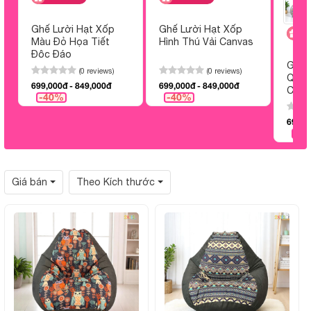
Ghế Lười Hạt Xốp
Ghế Lười Hạt Xốp
H
Màu Đỏ Họa Tiết
Hình Thú Vải Canvas
Độc Đáo
Ghế 
(0 reviews)
(0 reviews)
Quả 
699,000đ - 849,000đ
699,000đ - 849,000đ
Cẩm
-40%
-40%
699,0
-4
Giá bán
Theo Kích thước