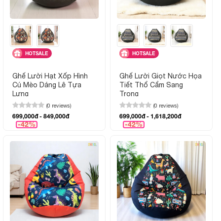
HOTSALE
HOTSALE
Ghế Lười Hạt Xốp Hình
Ghế Lười Giọt Nước Họa
Cú Mèo Dáng Lê Tựa
Tiết Thổ Cẩm Sang
Lưng
Trọng
(0 reviews)
(0 reviews)
699,000đ - 849,000đ
699,000đ - 1,618,200đ
-42%
-42%