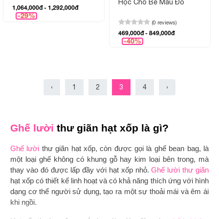
Học Cho Bé Màu Đỏ
1,064,000đ - 1,292,000đ
-29%
(0 reviews)
469,000đ - 849,000đ
-40%
‹
1
2
3
4
›
Ghế lười
thư giãn hạt xốp là gì?
Ghế lười
thư giãn hạt xốp, còn được gọi là ghế bean bag, là
một loại ghế không có khung gỗ hay kim loại bên trong, mà
thay vào đó được lấp đầy với hạt xốp nhỏ.
Ghế lười thư giãn
hạt xốp có thiết kế linh hoạt và có khả năng thích ứng với hình
dạng cơ thể người sử dụng, tạo ra một sự thoải mái và êm ái
khi ngồi.